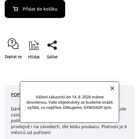
Přidat do košíku
Zeptat se
Hlídat
Sdílet
POPIS
DISKUZE
Vážení zákazníci do 14. 8. 2026 máme
dovolenou. Vaše objednávky se budeme snažit
vyřídit, co nejdříve. Děkujeme, GYMSHOP tým.
Dárkový poukaz v hodnotě 3000,- Kč . Poukaz Vám bude
zaslán na e-mail popř. je možné vytisknout a zaslat
poštou. Je možné uplatnit na eshopu, v kamenné
prodejně i na závodech, dle kódu poukazu. Platnost je 6
měsíců od pořízení