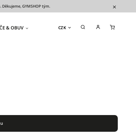
íve. Děkujeme, GYMSHOP tým.
ČE & OBUV
TRÉNINKOVÉ POMŮCKY
OUTL
CZK
du