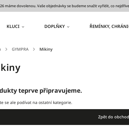
 2026 máme dovolenou. Vaše objednávky se budeme snažit vyřídit, co nejdř
KLUCI
DOPLŇKY
ŘEMÍNKY, CHRÁNI
ů
/
GYMPRA
/
Mikiny
kiny
dukty teprve připravujeme.
e se ale podívat na ostatní kategorie.
Zpět do obcho