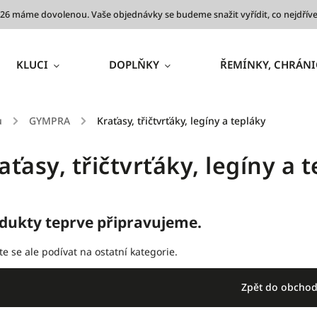
 2026 máme dovolenou. Vaše objednávky se budeme snažit vyřídit, co nejdř
KLUCI
DOPLŇKY
ŘEMÍNKY, CHRÁNI
ů
/
GYMPRA
/
Kraťasy, třičtvrťáky, legíny a tepláky
aťasy, třičtvrťáky, legíny a 
dukty teprve připravujeme.
e se ale podívat na ostatní kategorie.
Zpět do obcho