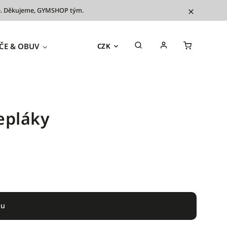
íve. Děkujeme, GYMSHOP tým.
ČE & OBUV
TRÉNINKOVÉ POMŮCKY
OUTL
CZK
tepláky
du