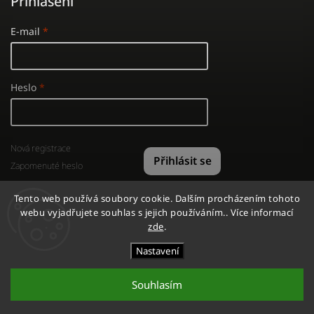
Přihlášení
E-mail
Heslo
Nová registrace
Přihlásit se
Zapomenuté heslo
Tento web používá soubory cookie. Dalším procházením tohoto
webu vyjadřujete souhlas s jejich používáním.. Více informací
zde
.
Copyright 2026
GYMSHOP
. Všechna práva vyhrazena.
Nastavení
Vytvořil
Shoptet
| Design
Shoptak.cz
Souhlasím