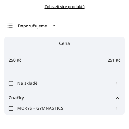
Zobrazit více produktů
Doporučujeme
Nejlevnější
Cena
Nejdražší
Nejprodávanější
250
Kč
251
Kč
Abecedně
Na skladě
2
Značky
MORYS - GYMNASTICS
2