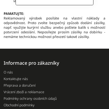
vrátíme Vám hodnotu ceny výrobku.
PAMATUJTE:
Reklamovaný výrobek posíláte na vlastní náklady a
odpovědnost. Proto zvolte bezpečný způsob dodání zásilky,
např. využijte kurýrní službu anebo pošlete balík s možností
potvrzení odeslání. Neposílejte prosím zásilky na dobírku -
nemáme technickou možnost převzetí takové zásilky.
Informace pro zákazníky
O nás
Kontaktujte nás
Přeprava a doručení
Vrácení zboží a reklamace
Podmínky ochrany osobních údajů
Obchodní podmínky