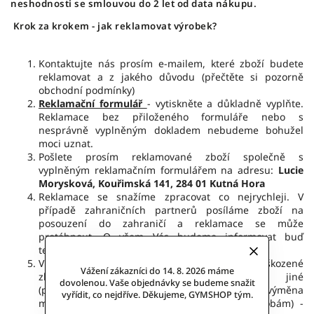
neshodnosti se smlouvou do 2 let od data nákupu.
Krok za krokem - jak reklamovat výrobek?
Kontaktujte nás prosím e-mailem, které zboží budete
reklamovat a z jakého důvodu (přečtěte si pozorně
obchodní podmínky)
Reklamační formulář
- vytiskněte a důkladně vyplňte.
Reklamace bez přiloženého formuláře nebo s
nesprávně vyplněným dokladem nebudeme bohužel
moci uznat.
Pošlete prosím reklamované zboží společně s
vyplněným reklamačním formulářem na adresu:
Lucie
Morysková, Kouřimská 141, 284 01 Kutná Hora
Reklamace se snažíme zpracovat co nejrychleji. V
případě zahraničních partnerů posíláme zboží na
posouzení do zahraničí a reklamace se může
protáhnout. O všem Vás budeme informovat buď
telefonicky nebo e-mailem.
V případe odůvodněné reklamace bude poškozené
Vážení zákazníci do 14. 8. 2026 máme
zboží opraveno anebo vyměněno za jiné
dovolenou. Vaše objednávky se budeme snažit
(plnohodnotné). Pokud nebude oprava nebo výměna
vyřídit, co nejdříve. Děkujeme, GYMSHOP tým.
možná (např. kvůli chybějícím skladovým zásobám) -