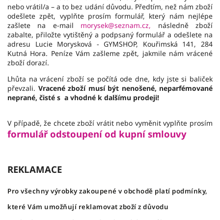
nebo vrátil/a – a to bez udání důvodu. Předtím, než nám zboží
odešlete zpět, vyplňte prosím formulář, který nám nejlépe
zašlete na e-mail
morysek@seznam.cz,
následně zboží
zabalte, přiložte vytištěný a podpsaný formulář a odešlete na
adresu Lucie Morysková - GYMSHOP, Kouřimská 141, 284
Kutná Hora. Peníze Vám zašleme zpět, jakmile nám vrácené
zboží dorazí.
Lhůta na vrácení zboží se počítá ode dne, kdy jste si baliček
převzali.
Vracené zboží musí být nenošené, neparfémované
neprané, čisté s a vhodné k dalšímu prodeji!
V případě, že chcete zboží vrátit nebo vyměnit vyplňte prosím
formulář odstoupení od kupní smlouvy
REKLAMACE
Pro všechny výrobky zakoupené v obchodě platí podmínky,
které Vám umožňují reklamovat zboží z důvodu