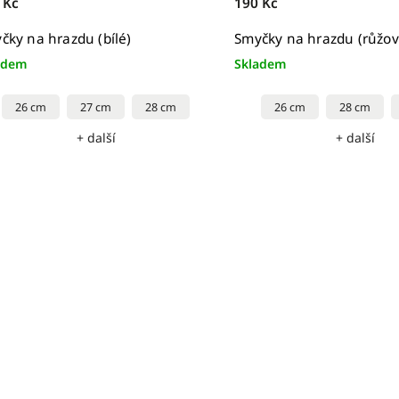
 Kč
190 Kč
čky na hrazdu (bílé)
Smyčky na hrazdu (růžov
adem
Skladem
26 cm
27 cm
28 cm
26 cm
28 cm
+ další
+ další