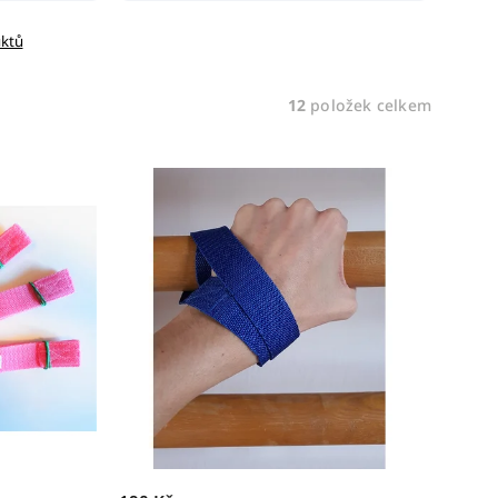
uktů
12
položek celkem