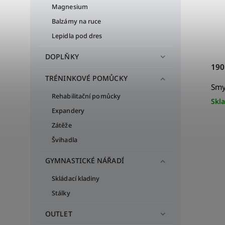
Magnesium
Balzámy na ruce
Lepidla pod dres
DOPLŇKY
190
TRÉNINKOVÉ POMŮCKY
Smy
Rehabilitační pomůcky
Skl
Expandery
Zátěže
Švihadla
GYMNASTICKÉ NÁŘADÍ
Skládací kladiny
Stálky
OUTLET