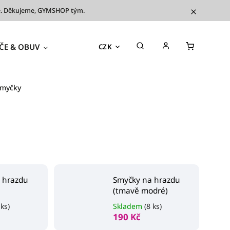
íve. Děkujeme, GYMSHOP tým.
ČE & OBUV
TRÉNINKOVÉ POMŮCKY
OUTL
CZK
myčky
 hrazdu
Smyčky na hrazdu
(tmavě modré)
 ks)
Skladem
(8 ks)
190 Kč