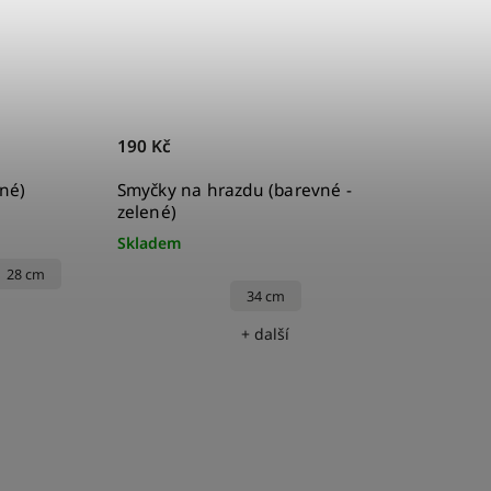
190 Kč
né)
Smyčky na hrazdu (barevné -
zelené)
Skladem
28 cm
34 cm
+ další