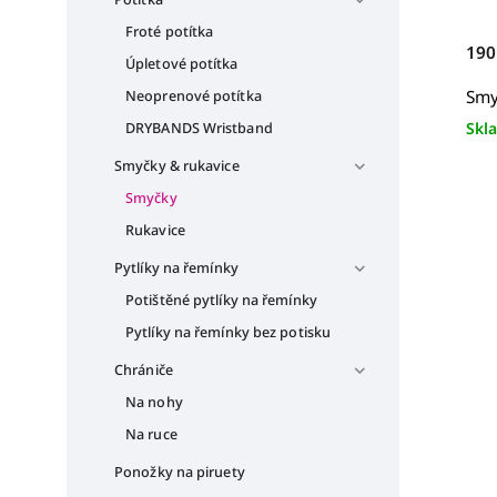
Froté potítka
190
Úpletové potítka
Smy
Neoprenové potítka
Skl
DRYBANDS Wristband
Smyčky & rukavice
Smyčky
Rukavice
Pytlíky na řemínky
Potištěné pytlíky na řemínky
Pytlíky na řemínky bez potisku
Chrániče
Na nohy
Na ruce
Ponožky na piruety