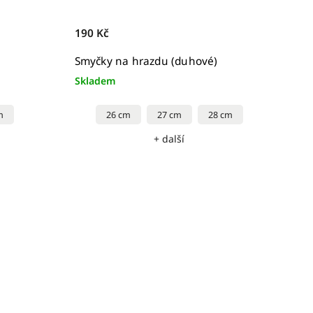
190 Kč
)
Smyčky na hrazdu (duhové)
Skladem
m
26 cm
27 cm
28 cm
+ další