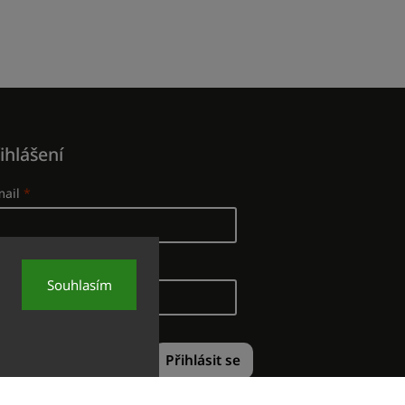
ihlášení
mail
slo
Souhlasím
á registrace
Přihlásit se
omenuté heslo