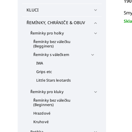
190
KLUCI
Smy
Skl
ŘEMÍNKY, CHRÁNIČE & OBUV
Řemínky pro holky
Řemínky bez válečku
(Begginers)
Řemínky s válečkem
IWA
Grips etc
Little Stars leotards
Řemínky pro kluky
Řemínky bez válečku
(Beginners)
Hrazdové
Kruhové
Potítka