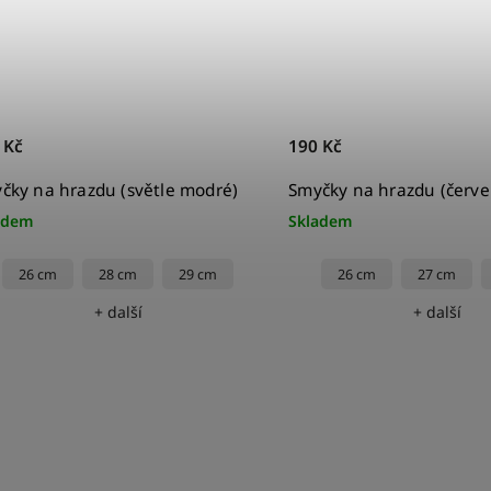
 Kč
190 Kč
čky na hrazdu (světle modré)
Smyčky na hrazdu (červe
adem
Skladem
26 cm
28 cm
29 cm
26 cm
27 cm
+ další
+ další