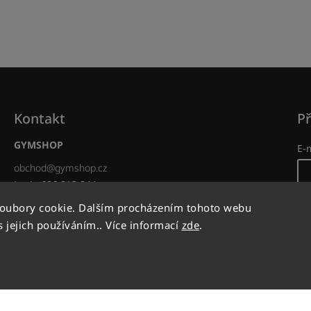
Kontakt
Př
GYMSHOP
E-
obchod
@
gymshop.cz
Lucie 606 813 844
Anet 720 308 060
He
soubory cookie. Dalším procházením tohoto webu
Facebook
s jejich používáním.. Více informací
zde
.
Instagram
Nov
Zap