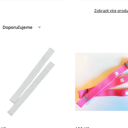
Zobrazit více prod
Doporučujeme
Nejlevnější
Nejdražší
Nejprodávanější
Abecedně