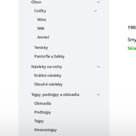
Obuv
Cvičky
Wins
190
IWA
Anniel
Smy
Tenisky
Skl
Pantofle a žabky
Návleky na nohy
Krátké návleky
Dlouhé návleky
Tejpy, podtejpy a obinadla
Obinadla
Podtejpy
Tejpy
Kinesiotejpy