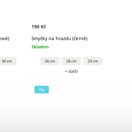
190 Kč
žové)
Smyčky na hrazdu (černé)
Skladem
30 cm
26 cm
28 cm
29 cm
+ další
Tip