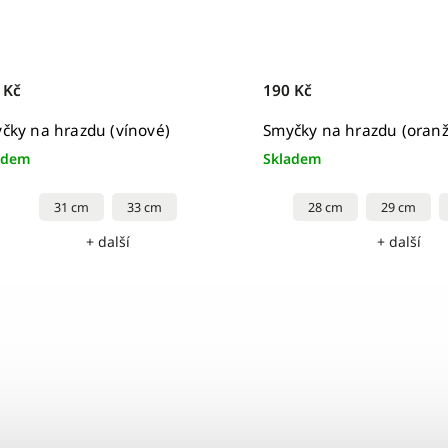
 Kč
190 Kč
čky na hrazdu (vínové)
Smyčky na hrazdu (oran
adem
Skladem
31 cm
33 cm
28 cm
29 cm
+ další
+ další