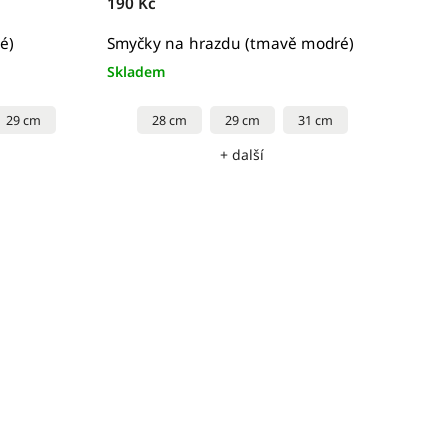
190 Kč
é)
Smyčky na hrazdu (tmavě modré)
Skladem
29 cm
28 cm
29 cm
31 cm
+ další