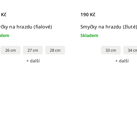
 Kč
190 Kč
čky na hrazdu (fialové)
Smyčky na hrazdu (žluté
adem
Skladem
26 cm
27 cm
28 cm
33 cm
34 c
+ další
+ další