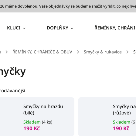
 2026 máme dovolenou. Vaše objednávky se budeme snažit vyřídit, co nejdř
KLUCI
DOPLŇKY
ŘEMÍNKY, CHRÁNI
ů
/
ŘEMÍNKY, CHRÁNIČE & OBUV
/
Smyčky & rukavice
/
S
myčky
rodávanější
Smyčky na hrazdu
Smyčky na
(bílé)
(růžové)
Skladem
(4 ks)
Skladem
(6
190 Kč
190 Kč