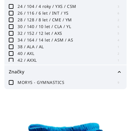
24 / 104 / 4 roky / YXS / CSM
3
26 / 116 / 6 let / INT / YS
6
28 / 128 / 8 let / CME / YM
2
30 / 140 / 10 let / CLA / YL
6
32 / 152 / 12 let / AXS
5
34 / 164 / 14 let / ASM / AS
4
38 / ALA / AL
1
40 / AXL
2
42 / AXXL
1
Značky
MORYS - GYMNASTICS
9