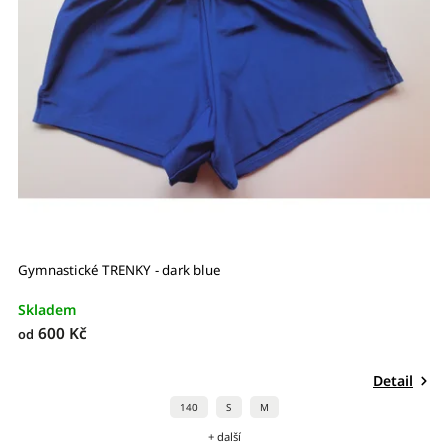
Gymnastické TRENKY - dark blue
Skladem
600 Kč
od
Detail
140
S
M
+ další