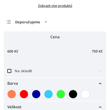
Zobrazit více produktů
Doporučujeme
Nejlevnější
Cena
Nejdražší
Nejprodávanější
600
Kč
750
Kč
Abecedně
Na skladě
9
Barva
Velikost