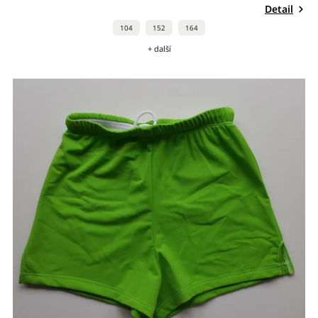
Detail
104
152
164
+ další