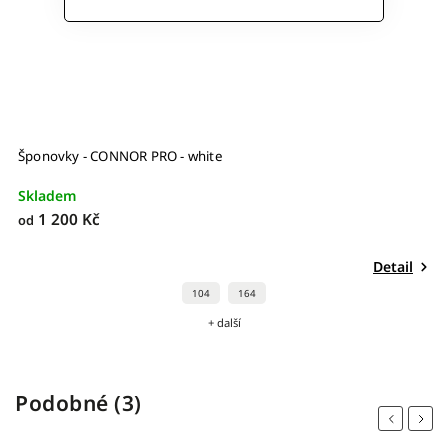
Šponovky - CONNOR PRO - white
Skladem
1 200 Kč
od
Detail
104
164
+ další
Podobné (3)
Previous
Next