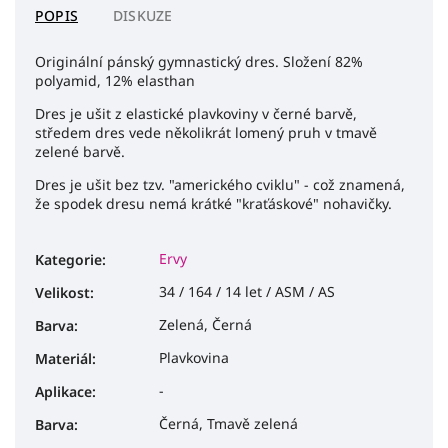
POPIS
DISKUZE
Originální pánský gymnastický dres. Složení 82%
polyamid, 12% elasthan
Dres je ušit z elastické plavkoviny v černé barvě,
středem dres vede několikrát lomený pruh v tmavě
zelené barvě.
Dres je ušit bez tzv. "amerického cviklu" - což znamená,
že spodek dresu nemá krátké "kraťáskové" nohavičky.
Ervy
Kategorie
:
34 / 164 / 14 let / ASM / AS
Velikost
:
Zelená, Černá
Barva
:
Plavkovina
Materiál
:
-
Aplikace
:
Černá, Tmavě zelená
Barva
: