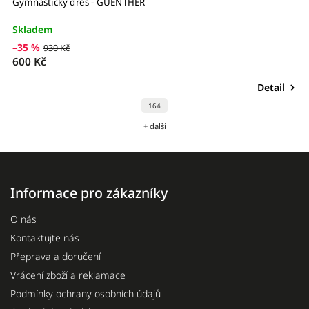
Gymnastický dres - GUENTHER
G
Skladem
S
–35 %
–
930 Kč
600 Kč
7
Detail
164
+ další
Informace pro zákazníky
O nás
Kontaktujte nás
Přeprava a doručení
Vrácení zboží a reklamace
Podmínky ochrany osobních údajů