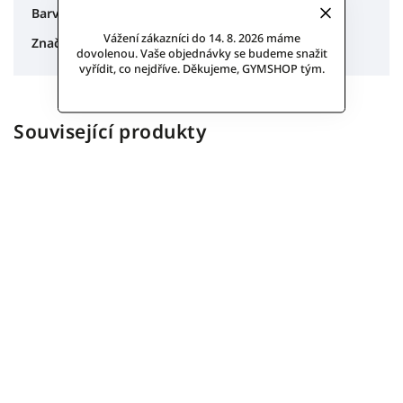
Červená, Bílá, Graffitti
Barva
:
Vážení zákazníci do 14. 8. 2026 máme
Ervy
Značka
:
dovolenou. Vaše objednávky se budeme snažit
vyřídit, co nejdříve. Děkujeme, GYMSHOP tým.
Související produkty