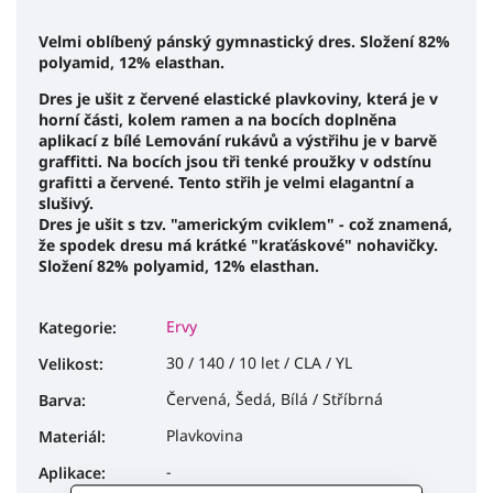
Velmi oblíbený pánský gymnastický dres. Složení 82%
polyamid, 12% elasthan.
Dres je ušit z červené elastické plavkoviny, která je v
horní části, kolem ramen a na bocích doplněna
aplikací z bílé Lemování rukávů a výstřihu je v barvě
graffitti. Na bocích jsou tři tenké proužky v odstínu
grafitti a červené. Tento střih je velmi elagantní a
slušivý.
Dres je ušit s tzv. "americkým cviklem" - což znamená,
že spodek dresu má krátké "kraťáskové" nohavičky.
Složení 82% polyamid, 12% elasthan.
Ervy
Kategorie
:
30 / 140 / 10 let / CLA / YL
Velikost
:
Červená, Šedá, Bílá / Stříbrná
Barva
:
Plavkovina
Materiál
:
-
Aplikace
: