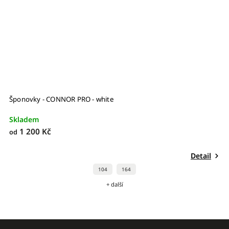
Šponovky - CONNOR PRO - white
Skladem
1 200 Kč
od
Detail
104
164
+ další