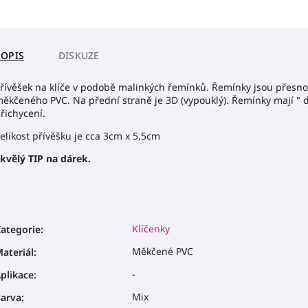
POPIS
DISKUZE
řívěšek na klíče v podobě malinkých řemínků. Řemínky jsou přesno
ěkčeného PVC. Na přední straně je 3D (vypouklý). Řemínky mají " dí
řichycení.
elikost přívěšku je cca 3cm x 5,5cm
kvělý TIP na dárek.
Klíčenky
ategorie
:
Měkčené PVC
ateriál
:
-
plikace
:
Mix
arva
: