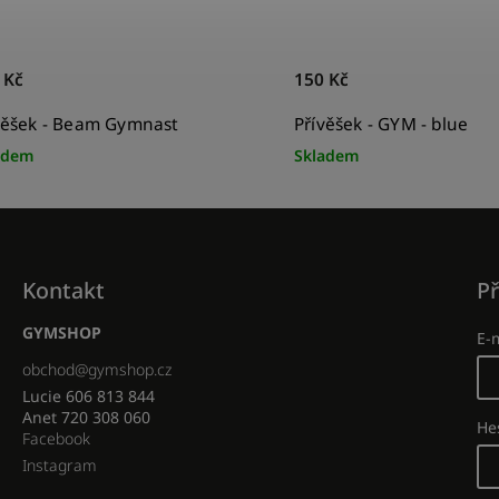
 Kč
150 Kč
věšek - Beam Gymnast
Přívěšek - GYM - blue
adem
Skladem
Kontakt
Př
GYMSHOP
E-
obchod
@
gymshop.cz
Lucie 606 813 844
Anet 720 308 060
He
Facebook
Instagram