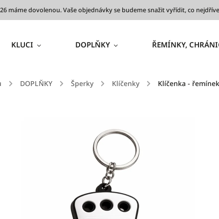
 2026 máme dovolenou. Vaše objednávky se budeme snažit vyřídit, co nejdř
KLUCI
DOPLŇKY
ŘEMÍNKY, CHRÁNI
ů
/
DOPLŇKY
/
Šperky
/
Klíčenky
/
Klíčenka - řemíne