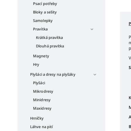
Psací potřeby
Bloky a sešity
Samolepky
Pravítka
P
Krátká pravítka
m
Dlouhá pravítka
p
Magnety
V
Hry
S
Plyšáci a dresy na plyšáky
Plyšáci
Mikrodresy
K
Minidresy
M
Maxidresy
A
Hrníčky
B
Láhve na pití