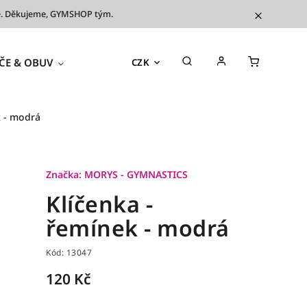
íve. Děkujeme, GYMSHOP tým.
ČE & OBUV
TRÉNINKOVÉ POMŮCKY
OUTL
CZK
k - modrá
Značka:
MORYS - GYMNASTICS
Klíčenka -
řemínek - modrá
Kód:
13047
120 Kč