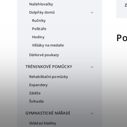
Nažehlovačky
Z
Dolpňky domů
Ručníky
Polštáře
Po
Hodiny
Věšáky na medaile
Dárkové poukazy
TRÉNINKOVÉ POMŮCKY
Rehabilitační pomůcky
Expandery
Zátěže
Švihadla
GYMNASTICKÉ NÁŘADÍ
Skládací kladiny