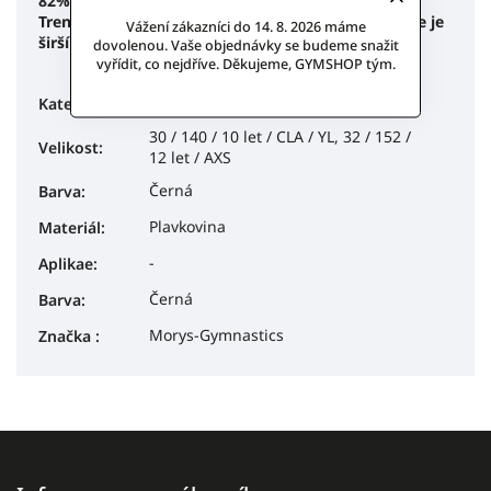
82% polyamid, 20% elasthan.
Trenky jsou ušity z velmi pružné plavkoviny, v pase je
Vážení zákazníci do 14. 8. 2026 máme
širší guma a po stranách nohavice malý rozparek.
dovolenou. Vaše objednávky se budeme snažit
vyřídit, co nejdříve. Děkujeme, GYMSHOP tým.
Morys Gymnastics
Kategorie
:
30 / 140 / 10 let / CLA / YL, 32 / 152 /
Velikost
:
12 let / AXS
Černá
Barva
:
Plavkovina
Materiál
:
-
Aplikae
:
Černá
Barva
:
Morys-Gymnastics
Značka
: