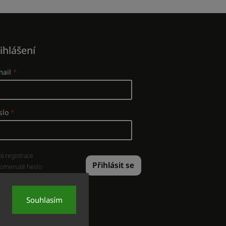
ihlášení
mail
slo
á registrace
Přihlásit se
omenuté heslo
Souhlasím