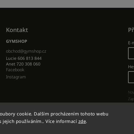
Kontakt
Př
GYMSHOP
E-
obchod
@
gymshop.cz
Lucie 606 813 844
Anet 720 308 060
He
Facebook
Instagram
Nov
Zap
soubory cookie. Dalším procházením tohoto webu
s jejich používáním.. Více informací
zde
.
Copyright 2026
GYMSHOP
. Všechna práva vyhrazena.
Vytvořil
Shoptet
| Design
Shoptak.cz