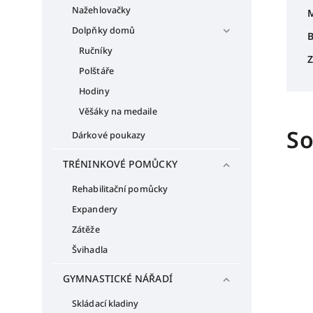
Nažehlovačky
M
Dolpňky domů
B
Ručníky
Z
Polštáře
Hodiny
Věšáky na medaile
So
Dárkové poukazy
TRÉNINKOVÉ POMŮCKY
Rehabilitační pomůcky
Expandery
Zátěže
Švihadla
GYMNASTICKÉ NÁŘADÍ
Skládací kladiny