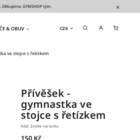
íve. Děkujeme, GYMSHOP tým.
ČE & OBUV
TRÉNINKOVÉ POMŮCKY
OUTL
CZK
ka ve stojce s řetízkem
Přívěšek -
gymnastka ve
stojce s řetízkem
Kód:
Zvolte variantu
150 Kč