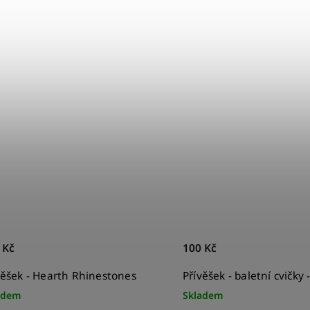
 Kč
100 Kč
věšek - Hearth Rhinestones
Přívěšek - baletní cvičky 
adem
Skladem