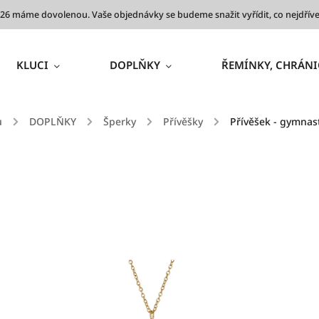
 2026 máme dovolenou. Vaše objednávky se budeme snažit vyřídit, co nejdř
KLUCI
DOPLŇKY
ŘEMÍNKY, CHRÁNI
ů
/
DOPLŇKY
/
Šperky
/
Přívěšky
/
Přívěšek - gymnast