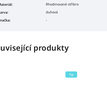
Rhodinované stříbro
ateriál
:
duhová
arva
:
-
načka
:
uvisející produkty
Tip