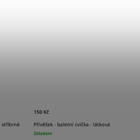
150 Kč
- stříbrné
Přívěšek - baletní cvička - látková
Skladem