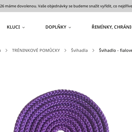
 2026 máme dovolenou. Vaše objednávky se budeme snažit vyřídit, co nejdř
KLUCI
DOPLŇKY
ŘEMÍNKY, CHRÁNI
ů
/
TRÉNINKOVÉ POMŮCKY
/
Švihadla
/
Švihadlo - fialov