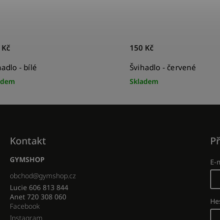
 Kč
150 Kč
adlo - bílé
Švihadlo - červené
adem
Skladem
Kontakt
Př
GYMSHOP
E-
obchod
@
gymshop.cz
Lucie 606 813 844
Anet 720 308 060
He
Facebook
Instagram