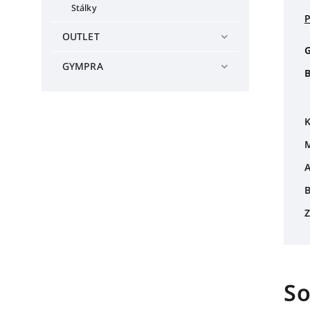
Stálky
OUTLET
G
GYMPRA
B
K
M
A
B
Z
So