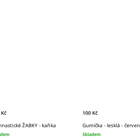
 Kč
100 Kč
nastické ŽABKY - kaňka
Gumička - lesklá - červe
adem
Skladem