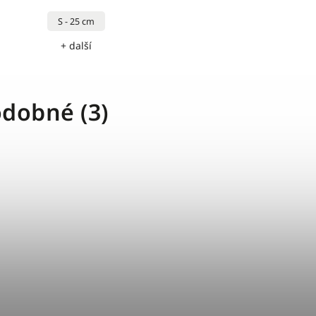
S - 25 cm
+ další
dobné (3)