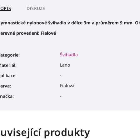
POPIS
DISKUZE
ymnastické nylonové švihadlo v délce 3m a průměrem 9 mm. Oba
arevné provedení: Fialové
Švihadla
ategorie
:
Lano
ateriál
:
-
plikace
:
Fialová
arva
:
-
načka
:
uvisející produkty