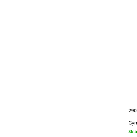
290
Gym
Skl