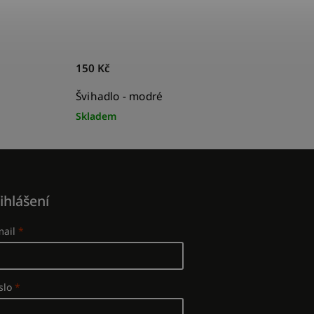
150 Kč
Švihadlo - modré
Skladem
ihlášení
mail
slo