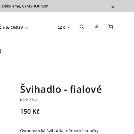
íve. Děkujeme, GYMSHOP tým.
ČE & OBUV
TRÉNINKOVÉ POMŮCKY
OUTL
CZK
é
Švihadlo - fialové
Kód:
2346
150 Kč
Gymnastická švihadla, německé značky.