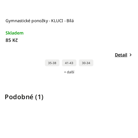
Gymnastické ponožky - KLUCI - Bílá
Skladem
85 Kč
Detail
35-38
41-43
30-34
+ další
Podobné (1)