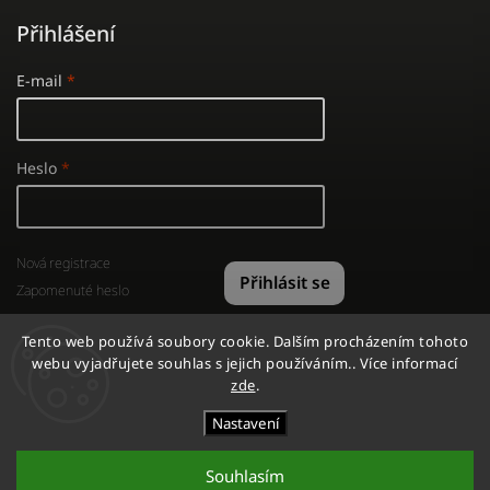
Přihlášení
E-mail
Heslo
Nová registrace
Přihlásit se
Zapomenuté heslo
Tento web používá soubory cookie. Dalším procházením tohoto
webu vyjadřujete souhlas s jejich používáním.. Více informací
zde
.
Copyright 2026
GYMSHOP
. Všechna práva vyhrazena.
Nastavení
Vytvořil
Shoptet
| Design
Shoptak.cz
Souhlasím