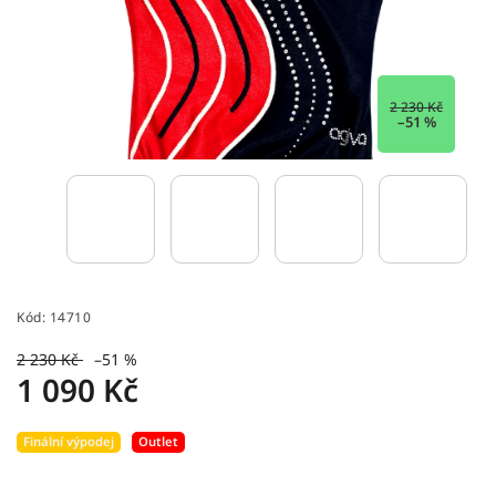
2 230 Kč
–51 %
Kód:
14710
2 230 Kč
–51 %
1 090 Kč
Finální výpodej
Outlet