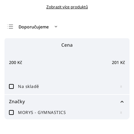
Zobrazit více produktů
Doporučujeme
Nejlevnější
Cena
Nejdražší
Nejprodávanější
200
Kč
201
Kč
Abecedně
Na skladě
8
Značky
MORYS - GYMNASTICS
8