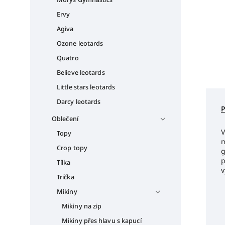
Ervy
Agiva
Ozone leotards
Quatro
Believe leotards
Little stars leotards
Darcy leotards
Oblečení
V
Topy
m
Crop topy
g
p
Tílka
v
Trička
Mikiny
Mikiny na zip
Mikiny přes hlavu s kapucí