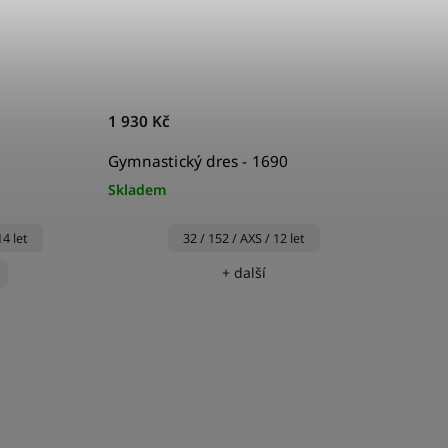
1 930 Kč
Gymnastický dres - 1690
Skladem
14 let
32 / 152 / AXS / 12 let
+ další