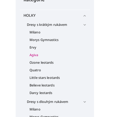
HOLKY
Dresy s krátkým rukávem
Milano
Morys Gymnastics
Ervy
Agiva
Ozone leotards
Quatro
Little stars leotards
Believe leotards
Darcy leotards
Dresy s dlouhým rukávem
Milano
Morys Gymnastics