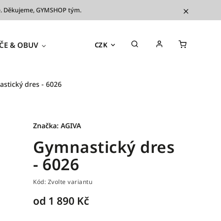
íve. Děkujeme, GYMSHOP tým.
ČE & OBUV
TRÉNINKOVÉ POMŮCKY
OUTL
CZK
stický dres - 6026
Značka:
AGIVA
Gymnastický dres
- 6026
Kód:
Zvolte variantu
od
1 890 Kč