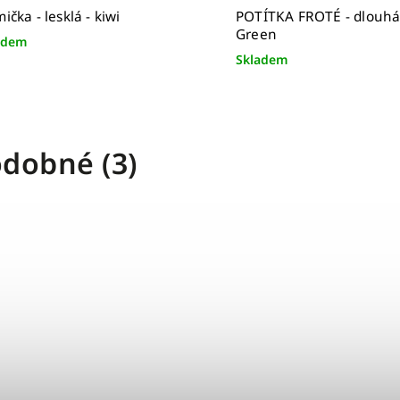
ička - lesklá - kiwi
POTÍTKA FROTÉ - dlouhá 
Green
adem
Skladem
dobné (3)