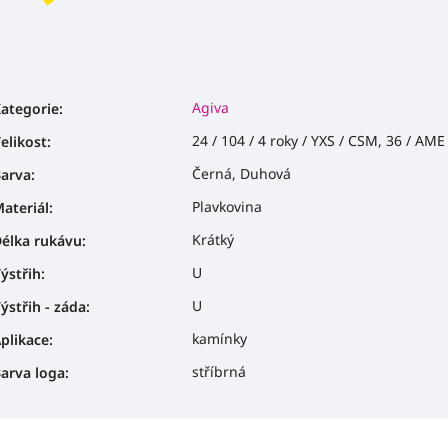
Agiva
ategorie
:
24 / 104 / 4 roky / YXS / CSM, 36 / AME
elikost
:
Černá, Duhová
arva
:
Plavkovina
ateriál
:
Krátký
élka rukávu
:
U
ýstřih
:
U
ýstřih - záda
:
kamínky
plikace
:
stříbrná
arva loga
: