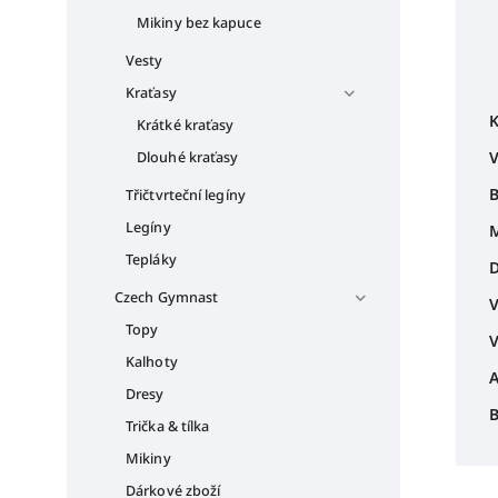
Mikiny bez kapuce
Vesty
Kraťasy
K
Krátké kraťasy
V
Dlouhé kraťasy
B
Třičtvrteční legíny
Legíny
M
Tepláky
D
Czech Gymnast
V
Topy
V
Kalhoty
A
Dresy
B
Trička & tílka
Mikiny
Dárkové zboží