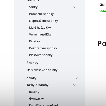
Hřebeny
Gum
Sponky
Skl
Potažené sponky
Nepotažené sponky
Malé hvězdičky
Velké hvězdičky
Po
Pinetky
Dekorativní sponky
Plastové sponky
Čelenky
Další vlasové doplňky
Doplňky
Tašky & batohy
Batohy
Gymsacky
Kapsičky a peněženky