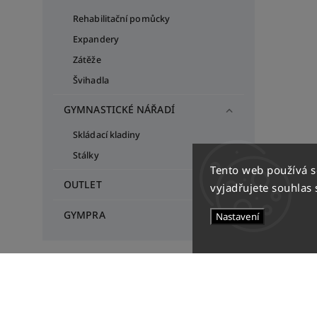
Rehabilitační pomůcky
Expandery
Zátěže
Švihadla
GYMNASTICKÉ NÁŘADÍ
Skládací kladiny
Stálky
Tento web používá 
OUTLET
vyjadřujete souhlas 
GYMPRA
Nastavení