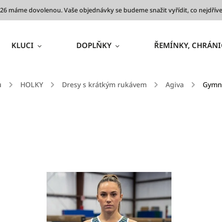
 2026 máme dovolenou. Vaše objednávky se budeme snažit vyřídit, co nejdř
KLUCI
DOPLŇKY
ŘEMÍNKY, CHRÁNI
ů
/
HOLKY
/
Dresy s krátkým rukávem
/
Agiva
/
Gymna