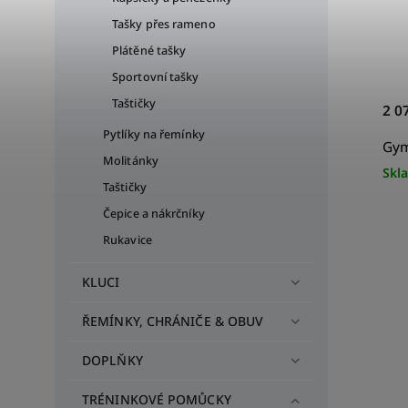
Tašky přes rameno
Plátěné tašky
Sportovní tašky
Taštičky
2 0
Pytlíky na řemínky
Gym
Molitánky
Skl
Taštičky
Čepice a nákrčníky
Rukavice
KLUCI
ŘEMÍNKY, CHRÁNIČE & OBUV
DOPLŇKY
TRÉNINKOVÉ POMŮCKY