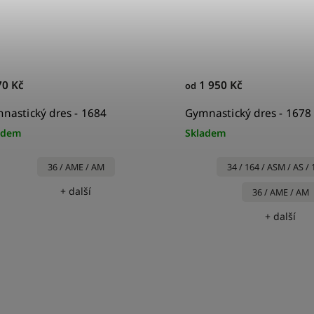
70 Kč
1 950 Kč
od
nastický dres - 1684
Gymnastický dres - 1678
adem
Skladem
36 / AME / AM
34 / 164 / ASM / AS / 
+ další
36 / AME / AM
+ další