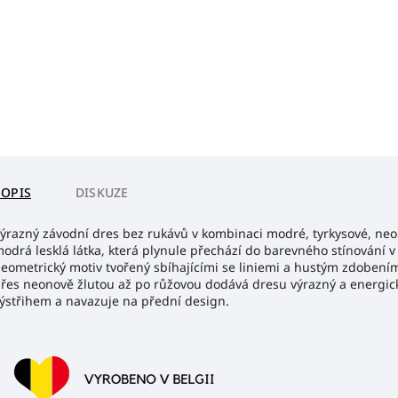
POPIS
DISKUZE
ýrazný závodní dres bez rukávů v kombinaci modré, tyrkysové, neon
odrá lesklá látka, která plynule přechází do barevného stínování v 
eometrický motiv tvořený sbíhajícími se liniemi a hustým zdobení
řes neonově žlutou až po růžovou dodává dresu výrazný a energický
ýstřihem a navazuje na přední design.