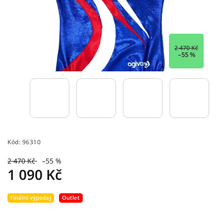
2 470 Kč
–55 %
Kód:
96310
2 470 Kč
–55 %
1 090 Kč
Finální výpodej
Outlet