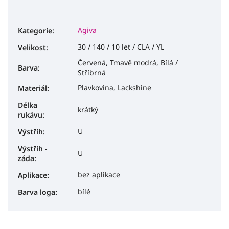
Agiva
Kategorie
:
30 / 140 / 10 let / CLA / YL
Velikost
:
Červená, Tmavě modrá, Bílá /
Barva
:
Stříbrná
Plavkovina, Lackshine
Materiál
:
Délka
krátký
rukávu
:
U
Výstřih
:
Výstřih -
U
záda
:
bez aplikace
Aplikace
:
bílé
Barva loga
: