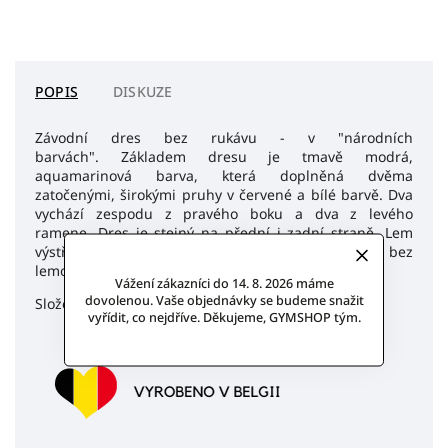
POPIS
DISKUZE
Závodní dres bez rukávu - v "národních
barvách". Základem dresu je tmavě modrá,
aquamarinová barva, která doplněná dvěma
zatočenými, širokými pruhy v červené a bílé barvě. Dva
vychází zespodu z pravého boku a dva z levého
ramene. Dres je stejný na přední i zadní straně. Lem
výstřihu je v jasně červené barvě. Rukávy jsou bez
lemování. Výstřih je vpředu i vzadu mírně do V.
Vážení zákazníci do 14. 8. 2026 máme
dovolenou. Vaše objednávky se budeme snažit
Složení látky: 82% nylon a 18% spandex - (200 g/m2)
vyřídit, co nejdříve. Děkujeme, GYMSHOP tým.