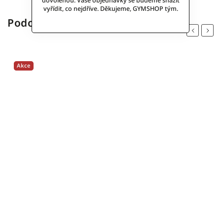
dovolenou. Vaše objednávky se budeme snažit
vyřídit, co nejdříve. Děkujeme, GYMSHOP tým.
Podobné (3)
Previous
Next
Akce