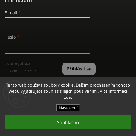
E-mail
Heslo
Nová registrace
Přihlásit se
Zapomenuté heslo
Tento web používá soubory cookie. Dalším procházením tohoto
webu vyjadřujete souhlas s jejich používáním.. Více informací
zde
.
Copyright 2026
GYMSHOP
. Všechna práva vyhrazena.
Nastavení
Vytvořil
Shoptet
| Design
Shoptak.cz
Souhlasím