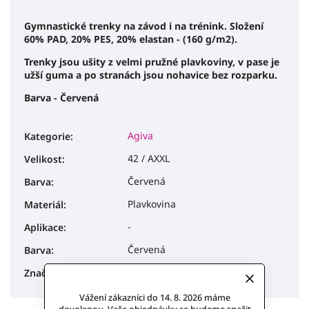
Gymnastické trenky na závod i na trénink. Složení
60% PAD, 20% PES, 20% elastan - (160 g/m2).
Trenky jsou ušity z velmi pružné plavkoviny, v pase je
užší guma a po stranách jsou nohavice bez rozparku.
Barva - Červená
Agiva
Kategorie
:
42 / AXXL
Velikost
:
Červená
Barva
:
Plavkovina
Materiál
:
-
Aplikace
:
Červená
Barva
:
Morys-Gymnastics
Značka
:
Vážení zákazníci do 14. 8. 2026 máme