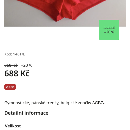
860 Kč
–20 %
Kód:
1401/L
860 Kč
–20 %
688 Kč
Akce
Gymnastické, pánské trenky, belgické značky AGIVA.
Detailní informace
Velikost