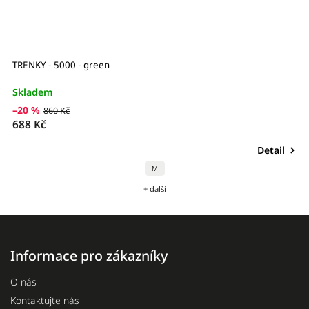
TRENKY - 5000 - green
G
Skladem
S
6
–20 %
860 Kč
688 Kč
Detail
M
+ další
Informace pro zákazníky
O nás
Kontaktujte nás