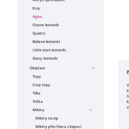
Ervy
Agiva
Ozone leotards
Quatro
Believe leotards
Little stars leotards
Darcy leotards
Oblečení
Topy
Crop topy
V
k
Tílka
l
k
Trička
v
Mikiny
Mikiny na zip
Mikiny přes hlavu s kapucí