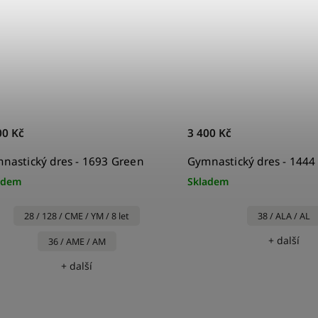
00 Kč
3 400 Kč
nastický dres - 1693 Green
Gymnastický dres - 1444
adem
Skladem
28 / 128 / CME / YM / 8 let
38 / ALA / AL
+ další
36 / AME / AM
+ další