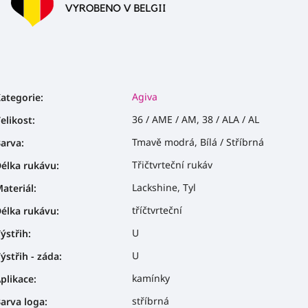
Agiva
ategorie
:
36 / AME / AM, 38 / ALA / AL
elikost
:
Tmavě modrá, Bílá / Stříbrná
arva
:
Třičtvrteční rukáv
élka rukávu
:
Lackshine, Tyl
ateriál
:
tříčtvrteční
élka rukávu
:
U
ýstřih
:
U
ýstřih - záda
:
kamínky
plikace
:
stříbrná
arva loga
: