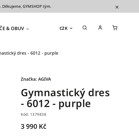
íve. Děkujeme, GYMSHOP tým.
ČE & OBUV
TRÉNINKOVÉ POMŮCKY
OUTL
CZK
astický dres - 6012 - purple
Značka:
AGIVA
Gymnastický dres
- 6012 - purple
Kód:
1379838
3 990 Kč