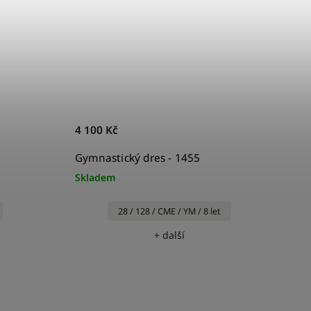
4 100 Kč
Gymnastický dres - 1455
Skladem
28 / 128 / CME / YM / 8 let
+ další