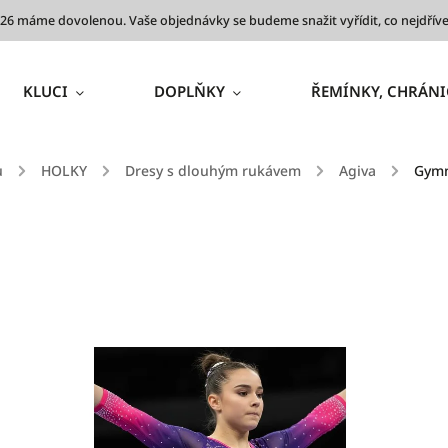
 2026 máme dovolenou. Vaše objednávky se budeme snažit vyřídit, co nejdř
KLUCI
DOPLŇKY
ŘEMÍNKY, CHRÁNI
ů
/
HOLKY
/
Dresy s dlouhým rukávem
/
Agiva
/
Gymn