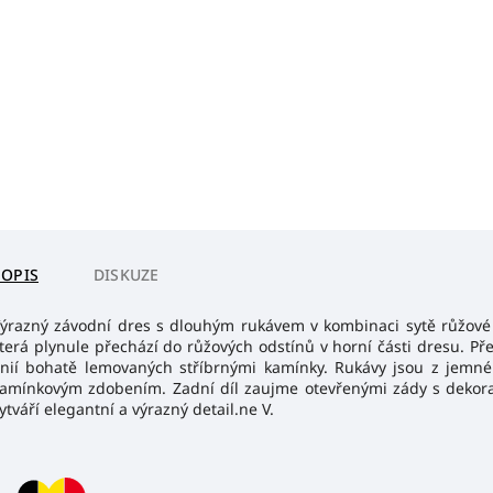
POPIS
DISKUZE
ýrazný závodní dres s dlouhým rukávem v kombinaci sytě růžové a f
terá plynule přechází do růžových odstínů v horní části dresu. Př
inií bohatě lemovaných stříbrnými kamínky. Rukávy jsou z jem
amínkovým zdobením. Zadní díl zaujme otevřenými zády s dekora
ytváří elegantní a výrazný detail.ne V.