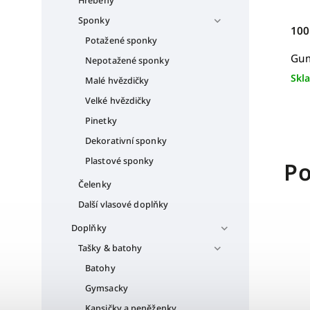
Hřebeny
Sponky
100
Potažené sponky
Gum
Nepotažené sponky
Skl
Malé hvězdičky
Velké hvězdičky
Pinetky
Dekorativní sponky
Plastové sponky
Po
Čelenky
Další vlasové doplňky
Doplňky
Tašky & batohy
Batohy
Gymsacky
Kapsičky a peněženky