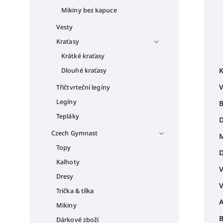
Mikiny bez kapuce
Vesty
Kraťasy
Krátké kraťasy
K
Dlouhé kraťasy
V
Třičtvrteční legíny
Legíny
B
Tepláky
D
Czech Gymnast
M
Topy
D
Kalhoty
V
Dresy
V
Trička & tílka
A
Mikiny
B
Dárkové zboží