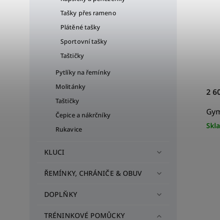
Tašky přes rameno
Plátěné tašky
Sportovní tašky
Taštičky
Pytlíky na řemínky
Molitánky
2 6
Taštičky
Gym
Čepice a nákrčníky
Skl
Rukavice
KLUCI
ŘEMÍNKY, CHRÁNIČE & OBUV
DOPLŇKY
TRÉNINKOVÉ POMŮCKY