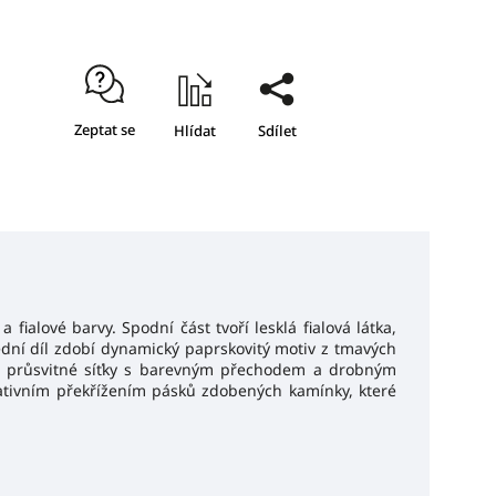
Zeptat se
Hlídat
Sdílet
ialové barvy. Spodní část tvoří lesklá fialová látka,
ední díl zdobí dynamický paprskovitý motiv z tmavých
né průsvitné síťky s barevným přechodem a drobným
tivním překřížením pásků zdobených kamínky, které