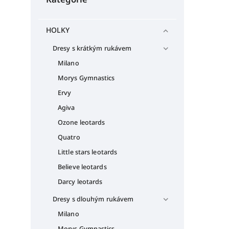
HOLKY
Dresy s krátkým rukávem
Milano
Morys Gymnastics
Ervy
Agiva
Ozone leotards
Quatro
Little stars leotards
Believe leotards
Darcy leotards
Dresy s dlouhým rukávem
Milano
Morys Gymnastics