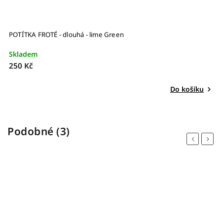
POTÍTKA FROTÉ - dlouhá - lime Green
Gu
Skladem
S
250 Kč
1
Do košíku
Podobné (3)
Previous
Next