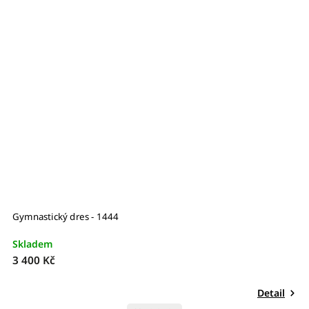
Gymnastický dres - 1444
G
Skladem
S
3 400 Kč
4
Detail