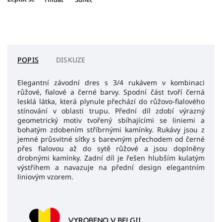
POPIS
DISKUZE
Elegantní závodní dres s 3/4 rukávem v kombinaci
růžové, fialové a černé barvy. Spodní část tvoří černá
lesklá látka, která plynule přechází do růžovo-fialového
stínování v oblasti trupu. Přední díl zdobí výrazný
geometrický motiv tvořený sbíhajícími se liniemi a
bohatým zdobením stříbrnými kamínky. Rukávy jsou z
jemné průsvitné síťky s barevným přechodem od černé
přes fialovou až do sytě růžové a jsou doplněny
drobnými kamínky. Zadní díl je řešen hlubším kulatým
výstřihem a navazuje na přední design elegantním
liniovým vzorem.