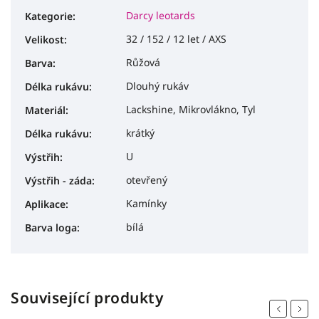
Darcy leotards
Kategorie
:
32 / 152 / 12 let / AXS
Velikost
:
Růžová
Barva
:
Dlouhý rukáv
Délka rukávu
:
Lackshine, Mikrovlákno, Tyl
Materiál
:
krátký
Délka rukávu
:
U
Výstřih
:
otevřený
Výstřih - záda
:
Kamínky
Aplikace
:
bílá
Barva loga
:
Související produkty
Previous
Next