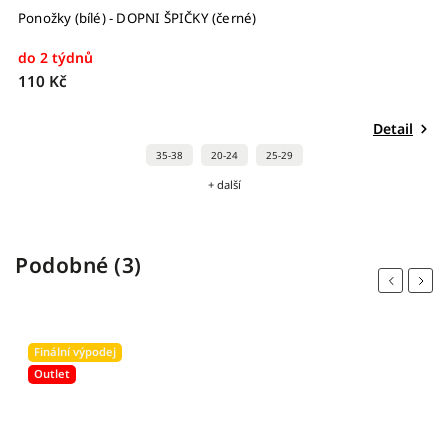
Ponožky (bílé) - DOPNI ŠPIČKY (černé)
G
do 2 týdnů
S
110 Kč
5
Detail
35-38
20-24
25-29
+ další
Podobné (3)
Previous
Next
Finální výpodej
Outlet