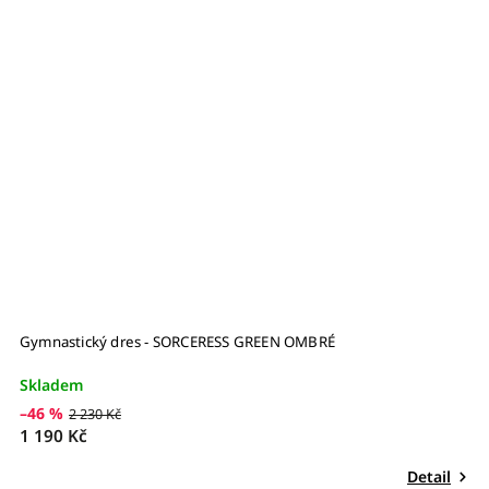
Gymnastický dres - SORCERESS GREEN OMBRÉ
G
Skladem
S
–46 %
–
2 230 Kč
1 190 Kč
1
Detail