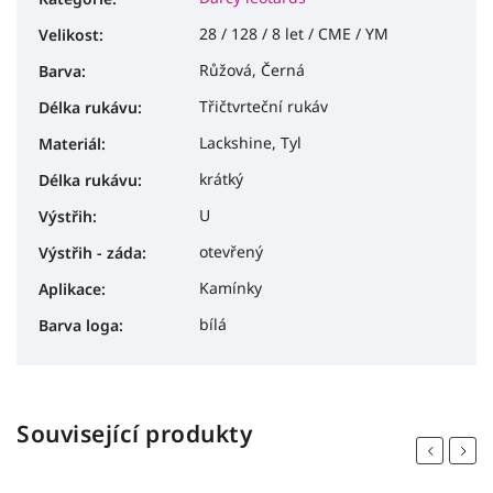
28 / 128 / 8 let / CME / YM
Velikost
:
Růžová, Černá
Barva
:
Třičtvrteční rukáv
Délka rukávu
:
Lackshine, Tyl
Materiál
:
krátký
Délka rukávu
:
U
Výstřih
:
otevřený
Výstřih - záda
:
Kamínky
Aplikace
:
bílá
Barva loga
:
Související produkty
Previous
Next