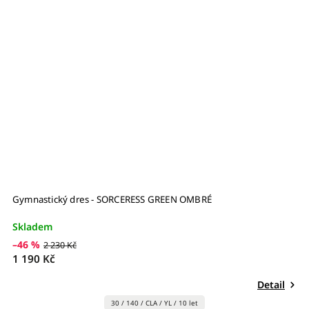
Gymnastický dres - SORCERESS GREEN OMBRÉ
G
Skladem
S
–46 %
–
2 230 Kč
1 190 Kč
1
Detail
30 / 140 / CLA / YL / 10 let