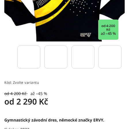
od 4 200
Kč
až –45 %
Kód:
Zvolte variantu
od 4 200 Kč
až –45 %
od
2 290 Kč
Gymnastický závodní dres, německé značky ERVY.