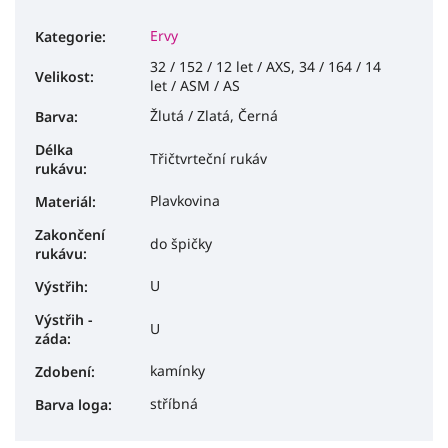
Ervy
Kategorie
:
32 / 152 / 12 let / AXS, 34 / 164 / 14
Velikost
:
let / ASM / AS
Žlutá / Zlatá, Černá
Barva
:
Délka
Třičtvrteční rukáv
rukávu
:
Plavkovina
Materiál
:
Zakončení
do špičky
rukávu
:
U
Výstřih
:
Výstřih -
U
záda
:
kamínky
Zdobení
:
stříbná
Barva loga
: