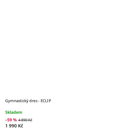
Gymnastický dres - ECLIP
G
Skladem
S
–59 %
–
4 890 Kč
1 990 Kč
1