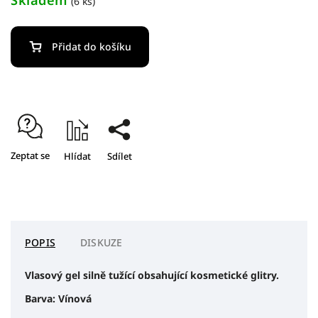
(6 ks)
Přidat do košíku
Zeptat se
Hlídat
Sdílet
POPIS
DISKUZE
Vlasový gel silně tužící obsahující kosmetické glitry.
Barva: Vínová