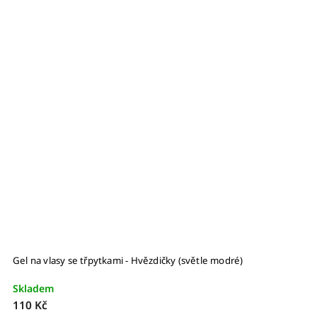
Gel na vlasy se třpytkami - Hvězdičky (světle modré)
G
Skladem
S
110 Kč
1