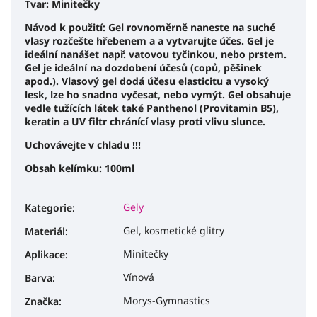
Tvar: Minitečky
Návod k použití: Gel rovnoměrně naneste na suché
vlasy rozčešte hřebenem a a vytvarujte účes. Gel je
ideální nanášet např. vatovou tyčinkou, nebo prstem.
Gel je ideální na dozdobení účesů (copů, pěšinek
apod.). Vlasový gel dodá účesu elasticitu a vysoký
lesk, lze ho snadno vyčesat, nebo vymýt. Gel obsahuje
vedle tužících látek také Panthenol (Provitamin B5),
keratin a UV filtr chránící vlasy proti vlivu slunce.
Uchovávejte v chladu !!!
Obsah kelímku: 100ml
Gely
Kategorie
:
Gel, kosmetické glitry
Materiál
:
Minitečky
Aplikace
:
Vínová
Barva
:
Morys-Gymnastics
Značka
: