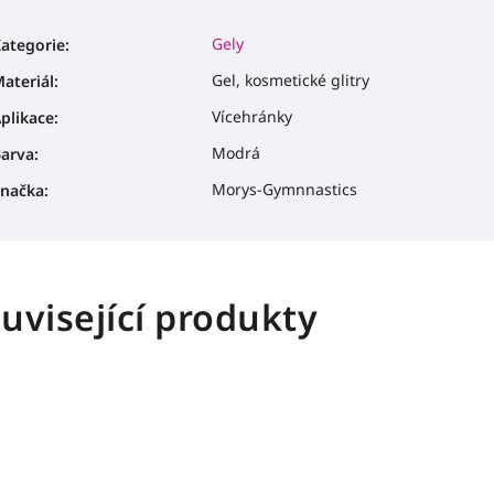
Gely
ategorie
:
Gel, kosmetické glitry
ateriál
:
Vícehránky
plikace
:
Modrá
arva
:
Morys-Gymnnastics
načka
:
uvisející produkty