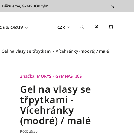
íve. Děkujeme, GYMSHOP tým.
ČE & OBUV
TRÉNINKOVÉ POMŮCKY
OUTL
CZK
Gel na vlasy se třpytkami - Vícehránky (modré) / malé
Značka:
MORYS - GYMNASTICS
Gel na vlasy se
třpytkami -
Vícehránky
(modré) / malé
Kód:
3935