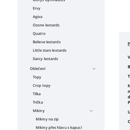
Ervy
Agiva
Ozone leotards
Quatro
Believe leotards
Little stars leotards
V
Darcy leotards
B
Oblečení
T
Topy
Crop topy
N
n
Tílka
d
P
Trička
Mikiny
U
Mikiny na zip
O
Mikiny přes hlavu s kapucí