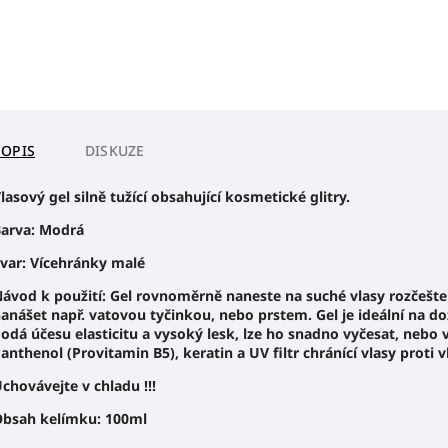
POPIS
DISKUZE
lasový gel silně tužící obsahující kosmetické glitry.
arva: Modrá
var: Vícehránky malé
ávod k použití: Gel rovnoměrně naneste na suché vlasy rozčešte 
anášet např. vatovou tyčinkou, nebo prstem. Gel je ideální na d
odá účesu elasticitu a vysoký lesk, lze ho snadno vyčesat, nebo 
anthenol (Provitamin B5), keratin a UV filtr chránící vlasy proti v
chovávejte v chladu !!!
bsah kelímku: 100ml