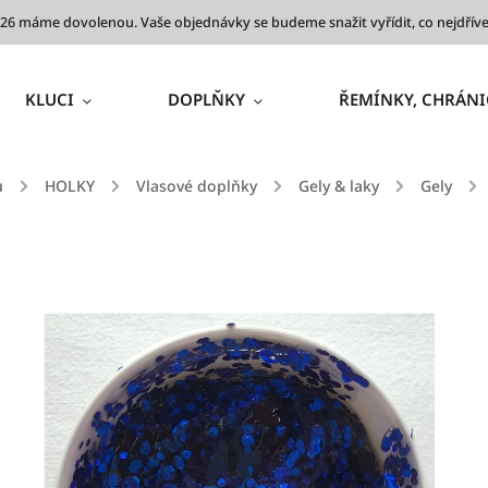
 2026 máme dovolenou. Vaše objednávky se budeme snažit vyřídit, co nejdř
KLUCI
DOPLŇKY
ŘEMÍNKY, CHRÁNI
ů
/
HOLKY
/
Vlasové doplňky
/
Gely & laky
/
Gely
/