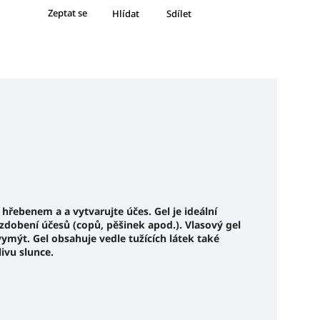
Zeptat se
Hlídat
Sdílet
hřebenem a a vytvarujte účes. Gel je ideální
ozdobení účesů (copů, pěšinek apod.). Vlasový gel
vymýt. Gel obsahuje vedle tužících látek také
livu slunce.