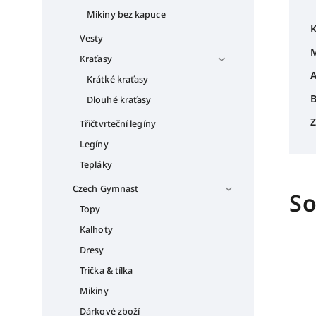
Mikiny bez kapuce
K
Vesty
M
Kraťasy
A
Krátké kraťasy
B
Dlouhé kraťasy
Z
Třičtvrteční legíny
Legíny
Tepláky
Czech Gymnast
So
Topy
Kalhoty
Dresy
Trička & tílka
Mikiny
Dárkové zboží