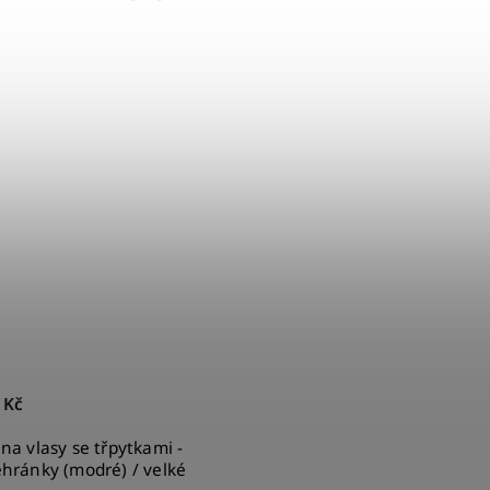
 Kč
 na vlasy se třpytkami -
ehránky (modré) / velké