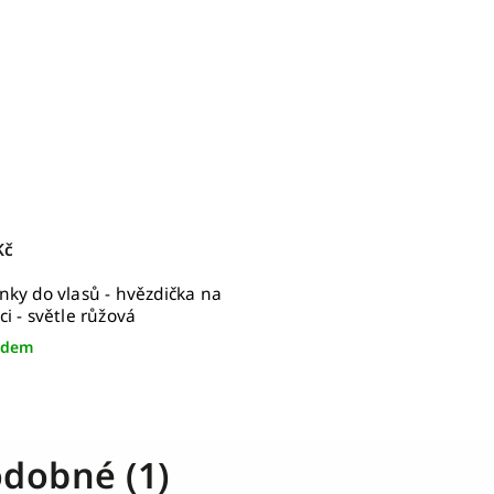
Kč
nky do vlasů - hvězdička na
ci - světle růžová
adem
dobné (1)