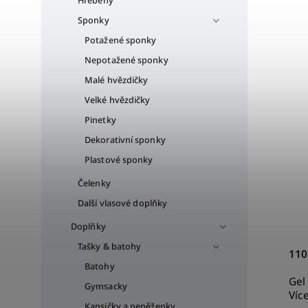
Hřebeny
Sponky
Potažené sponky
Nepotažené sponky
Malé hvězdičky
Velké hvězdičky
Pinetky
Dekorativní sponky
Plastové sponky
Čelenky
Další vlasové doplňky
Doplňky
Tašky & batohy
110
Batohy
Gel
Gymsacky
Víc
Kapsičky a peněženky