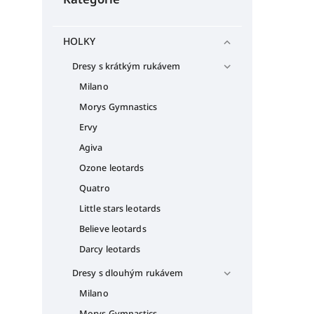
HOLKY
Dresy s krátkým rukávem
Milano
Morys Gymnastics
Ervy
Agiva
Ozone leotards
Quatro
Little stars leotards
Believe leotards
Darcy leotards
Dresy s dlouhým rukávem
Milano
Morys Gymnastics