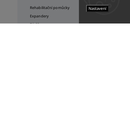
Rehabilitační pomůcky
Nastavení
Expandery
Zátěže
Švihadla
GYMNASTICKÉ NÁŘADÍ
Skládací kladiny
Stálky
OUTLET
GYMPRA