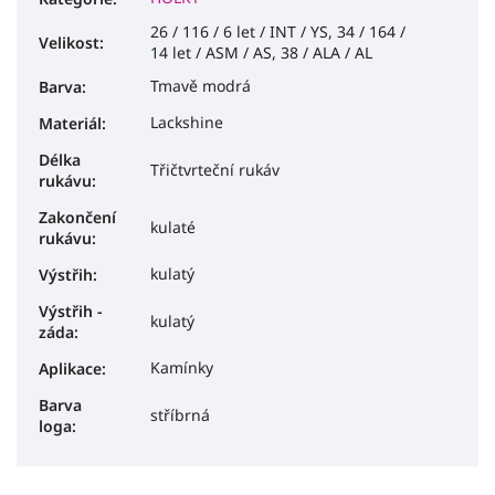
26 / 116 / 6 let / INT / YS, 34 / 164 /
Velikost
:
14 let / ASM / AS, 38 / ALA / AL
Tmavě modrá
Barva
:
Lackshine
Materiál
:
Délka
Třičtvrteční rukáv
rukávu
:
Zakončení
kulaté
rukávu
:
kulatý
Výstřih
:
Výstřih -
kulatý
záda
:
Kamínky
Aplikace
:
Barva
stříbrná
loga
: