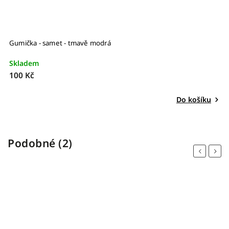
Gumička - samet - tmavě modrá
G
Skladem
S
100 Kč
1
Do košíku
Podobné (2)
Previous
Next