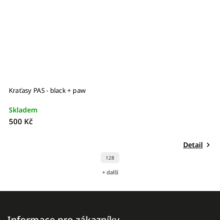
Kraťasy PAS - black + paw
K
Skladem
S
500 Kč
5
Detail
128
+ další
Informace pro zákazníky