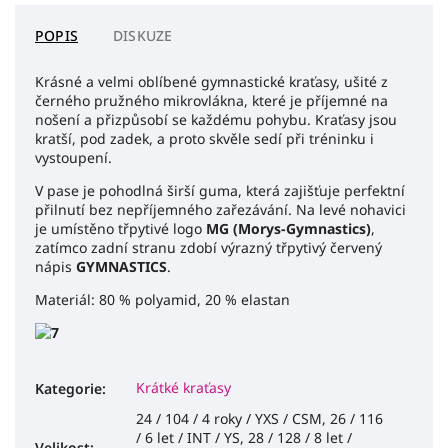
POPIS
DISKUZE
Krásné a velmi oblíbené gymnastické kraťasy, ušité z
černého pružného mikrovlákna, které je příjemné na
nošení a přizpůsobí se každému pohybu. Kraťasy jsou
kratší, pod zadek, a proto skvěle sedí při tréninku i
vystoupení.
V pase je pohodlná širší guma, která zajišťuje perfektní
přilnutí bez nepříjemného zařezávání. Na levé nohavici
je umístěno třpytivé logo
MG (Morys-Gymnastics)
,
zatímco zadní stranu zdobí výrazný třpytivý červený
nápis
GYMNASTICS
.
Materiál: 80 % polyamid, 20 % elastan
Krátké kraťasy
Kategorie
:
24 / 104 / 4 roky / YXS / CSM, 26 / 116
/ 6 let / INT / YS, 28 / 128 / 8 let /
Velikost
: