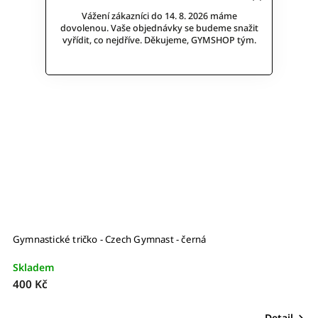
Vážení zákazníci do 14. 8. 2026 máme
dovolenou. Vaše objednávky se budeme snažit
vyřídit, co nejdříve. Děkujeme, GYMSHOP tým.
Gymnastické tričko - Czech Gymnast - černá
G
Skladem
S
400 Kč
4
Detail