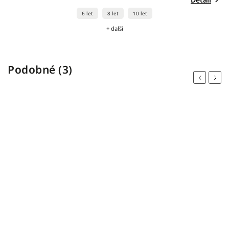
6 let
8 let
10 let
+ další
Podobné (3)
Previous
Next