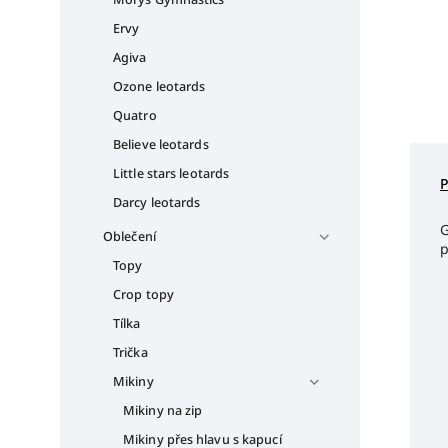
Ervy
Agiva
Ozone leotards
Quatro
Believe leotards
Little stars leotards
Darcy leotards
G
Oblečení
p
Topy
Crop topy
Tílka
Trička
Mikiny
Mikiny na zip
Mikiny přes hlavu s kapucí