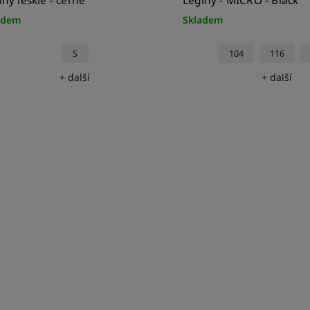
íny lesklé - černé
Legíny - MICRO - Black
adem
Skladem
S
104
116
+ další
+ další