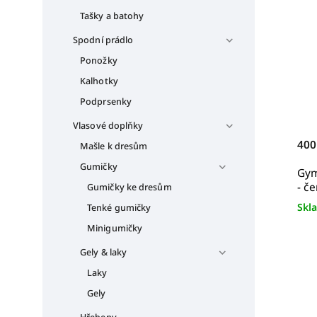
Tašky a batohy
Spodní prádlo
Ponožky
Kalhotky
Podprsenky
Vlasové doplňky
400
Mašle k dresům
Gumičky
Gym
- č
Gumičky ke dresům
Skl
Tenké gumičky
Minigumičky
Gely & laky
Laky
Gely