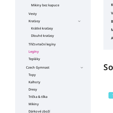
K
Mikiny bez kapuce
V
Vesty
Kraťasy
B
Krátké kraťasy
M
Dlouhé kraťasy
A
Třičtvrteční legíny
Legíny
Tepláky
So
Czech Gymnast
Topy
Kalhoty
Dresy
Trička & tílka
Mikiny
Dárkové zboží