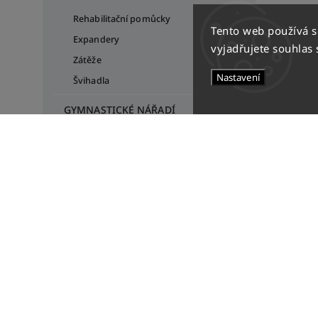
Rehabilitační pomůcky
Tento web používá 
Expandery
vyjadřujete souhlas 
Zátěže
Nastavení
Švihadla
GYMNASTICKÉ NÁŘADÍ
Skládací kladiny
Stálky
OUTLET
GYMPRA