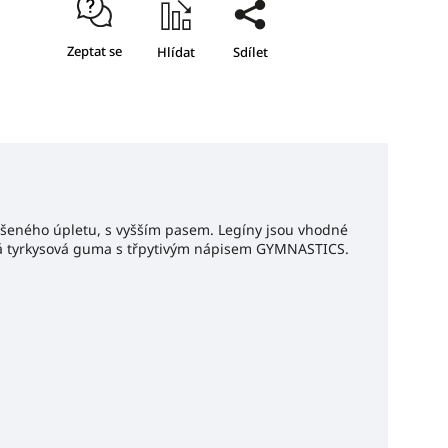
Zeptat se
Hlídat
Sdílet
ušeného úpletu, s vyšším pasem. Legíny jsou vhodné
roká tyrkysová guma s třpytivým nápisem GYMNASTICS.