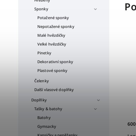
Hřebeny
Po
Sponky
Potažené sponky
Nepotažené sponky
Malé hvězdičky
Velké hvězdičky
Pinetky
Dekorativní sponky
Plastové sponky
Čelenky
Další vlasové doplňky
Doplňky
Tašky & batohy
Batohy
600
Gymsacky
Kapsičky a peněženky