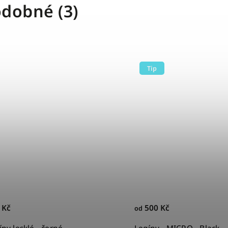
dobné (3)
Tip
 Kč
500 Kč
od