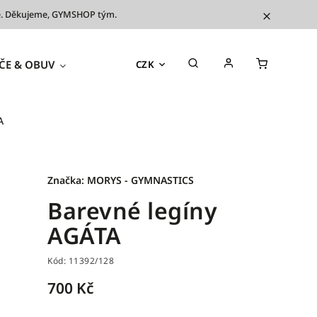
íve. Děkujeme, GYMSHOP tým.
ČE & OBUV
TRÉNINKOVÉ POMŮCKY
OUTL
CZK
A
Značka:
MORYS - GYMNASTICS
Barevné legíny
AGÁTA
Kód:
11392/128
700 Kč