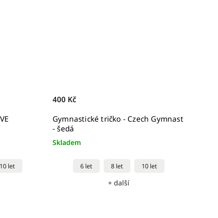
400 Kč
OVE
Gymnastické tričko - Czech Gymnast
- šedá
Skladem
10 let
6 let
8 let
10 let
+ další