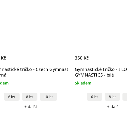
 Kč
350 Kč
nastické tričko - Czech Gymnast
Gymnastické tričko - I L
erná
GYMNASTICS - bílé
adem
Skladem
6 let
8 let
10 let
6 let
8 let
+ další
+ další