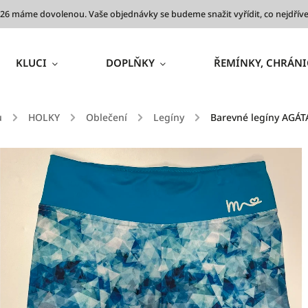
 2026 máme dovolenou. Vaše objednávky se budeme snažit vyřídit, co nejdř
KLUCI
DOPLŇKY
ŘEMÍNKY, CHRÁNI
ů
/
HOLKY
/
Oblečení
/
Legíny
/
Barevné legíny AGÁT