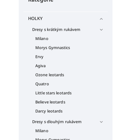
HOLKY
Dresy s krátkým rukávem
Milano
Morys Gymnastics
Ervy
Agiva
Ozone leotards
Quatro
Little stars leotards
Believe leotards
Darcy leotards
Dresy s dlouhým rukávem
Milano
Morys Gymnastics