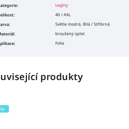
Legíny
ategorie
:
40 / AXL
elikost
:
Světle modrá, Bílá / Stříbrná
arva
:
broušený úplet
ateriál
:
Folie
plikace
:
uvisející produkty
Tip