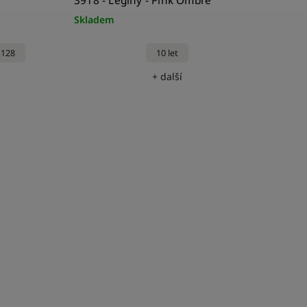
3918 - Leginy - Pink Ombré
Skladem
128
10 let
+ další