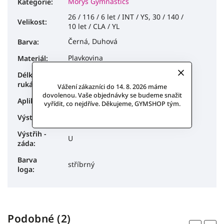
Morys Gymnastics
Kategorie
:
26 / 116 / 6 let / INT / YS, 30 / 140 /
Velikost
:
10 let / CLA / YL
Černá, Duhová
Barva
:
Plavkovina
Materiál
:
Délka
krátký
rukávu
:
Vážení zákazníci do 14. 8. 2026 máme
dovolenou. Vaše objednávky se budeme snažit
-
Aplikace
:
vyřídit, co nejdříve. Děkujeme, GYMSHOP tým.
U
Výstřih
:
Výstřih -
U
záda
:
Barva
stříbrný
loga
:
Podobné (2)