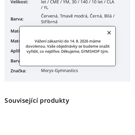
Velikost
:
let / CME / YM, 30 / 140 / 10 let / CLA
/ YL
Červená, Tmavě modrá, Černá, Bílá /
Barva
:
Stříbrná
Mikrovlákno
Materiál
:
Lack-shine
Materiál
:
Vážení zákazníci do 14. 8. 2026 máme
dovolenou. Vaše objednávky se budeme snažit
Glitry - Motýlek
Aplikace
:
vyřídit, co nejdříve. Děkujeme, GYMSHOP tým.
Crazy Black, Stříbrná
Barva
:
Morys-Gymnastics
Značka
:
Související produkty