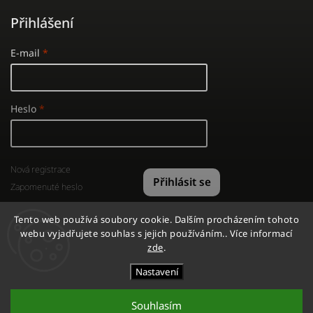
Přihlášení
E-mail
Heslo
Nová registrace
Přihlásit se
Zapomenuté heslo
Tento web používá soubory cookie. Dalším procházením tohoto
webu vyjadřujete souhlas s jejich používáním.. Více informací
zde
.
Copyright 2026
GYMSHOP
. Všechna práva vyhrazena.
Nastavení
Vytvořil
Shoptet
| Design
Shoptak.cz
Souhlasím