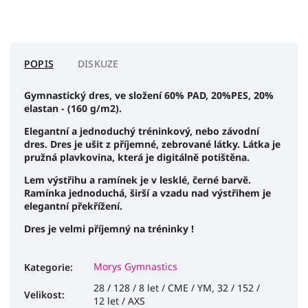
POPIS
DISKUZE
Gymnastický dres, ve složení 60% PAD, 20%PES, 20%
elastan - (160 g/m2).
Elegantní a jednoduchý tréninkový, nebo závodní
dres. Dres je ušit z příjemné, zebrované látky. Látka je
pružná plavkovina, která je digitálně potištěna.
Lem výstřihu a ramínek je v lesklé, černé barvě.
Ramínka jednoduchá, širší a vzadu nad výstřihem je
elegantní překřížení.
Dres je velmi příjemný na tréninky !
Morys Gymnastics
Kategorie
:
28 / 128 / 8 let / CME / YM, 32 / 152 /
Velikost
:
12 let / AXS