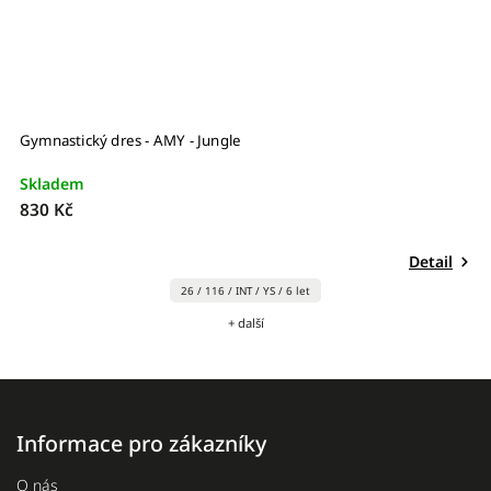
Gymnastický dres - AMY - Jungle
G
Skladem
S
830 Kč
8
Detail
26 / 116 / INT / YS / 6 let
+ další
Informace pro zákazníky
O nás