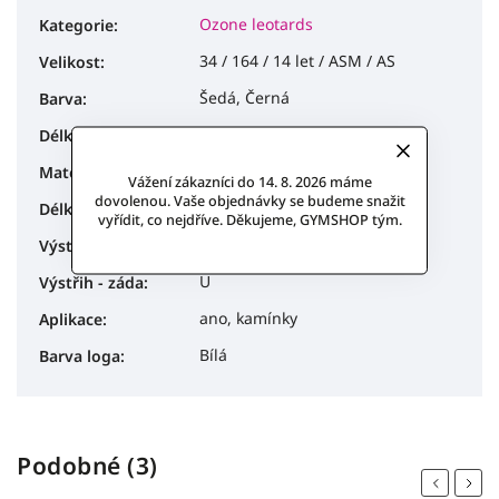
Ozone leotards
Kategorie
:
34 / 164 / 14 let / ASM / AS
Velikost
:
Šedá, Černá
Barva
:
Dlouhý rukáv
Délka rukávu
:
Mikrovlákno, Tyl
Materiál
:
Vážení zákazníci do 14. 8. 2026 máme
dovolenou. Vaše objednávky se budeme snažit
tříčtvrteční
Délka rukávu
:
vyřídit, co nejdříve. Děkujeme, GYMSHOP tým.
U
Výstřih
:
U
Výstřih - záda
:
ano, kamínky
Aplikace
:
Bílá
Barva loga
:
Podobné (3)
Previous
Next