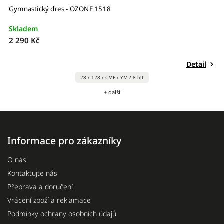
Gymnastický dres - OZONE 1518
G
Skladem
S
2 290 Kč
3
Detail
28 / 128 / CME / YM / 8 let
+ další
Informace pro zákazníky
O nás
Kontaktujte nás
Přeprava a doručení
Vrácení zboží a reklamace
Podmínky ochrany osobních údajů