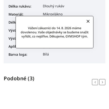
Dlouhý rukáv
Délka rukávu
:
Mikrovlákno
Materiál
:
dlouhý
Délka rukávu
:
Vážení zákazníci do 14. 8. 2026 máme
U
Výstřih
:
dovolenou. Vaše objednávky se budeme snažit
vyřídit, co nejdříve. Děkujeme, GYMSHOP tým.
U
Výstřih - záda
:
glitry
Aplikace
:
Bílá
Barva loga
:
Podobné (3)
Previous
Next