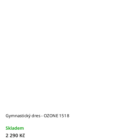
Gymnastický dres - OZONE 1518
G
Skladem
S
2 290 Kč
3