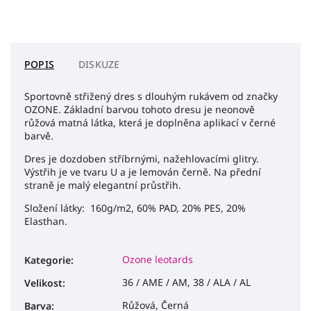
POPIS
DISKUZE
Sportovně střižený dres s dlouhým rukávem od značky
OZONE. Základní barvou tohoto dresu je neonově
růžová matná látka, která je doplněna aplikací v černé
barvě.
Dres je dozdoben stříbrnými, nažehlovacími glitry.
Výstřih je ve tvaru U a je lemován černě. Na přední
straně je malý elegantní průstřih.
Složení látky: 160g/m2, 60% PAD, 20% PES, 20%
Elasthan.
Ozone leotards
Kategorie
:
36 / AME / AM, 38 / ALA / AL
Velikost
:
Růžová, Černá
Barva
: