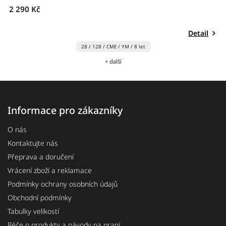
2 290 Kč
3
Detail
28 / 128 / CME / YM / 8 let
+ další
Informace pro zákazníky
O nás
Kontaktujte nás
Přeprava a doručení
Vrácení zboží a reklamace
Podmínky ochrany osobních údajů
Obchodní podmínky
Tabulky velikostí
Péče o produkty a návody na praní