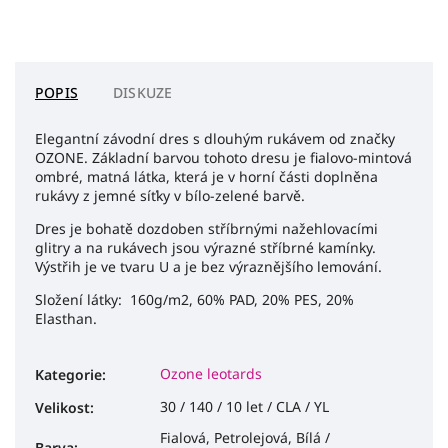
POPIS
DISKUZE
Elegantní závodní dres s dlouhým rukávem od značky
OZONE. Základní barvou tohoto dresu je fialovo-mintová
ombré, matná látka, která je v horní části doplněna
rukávy z jemné síťky v bílo-zelené barvě.
Dres je bohatě dozdoben stříbrnými nažehlovacími
glitry a na rukávech jsou výrazné stříbrné kamínky.
Výstřih je ve tvaru U a je bez výraznějšího lemování.
Složení látky: 160g/m2, 60% PAD, 20% PES, 20%
Elasthan.
Ozone leotards
Kategorie
:
30 / 140 / 10 let / CLA / YL
Velikost
:
Fialová, Petrolejová, Bílá /
Barva
: