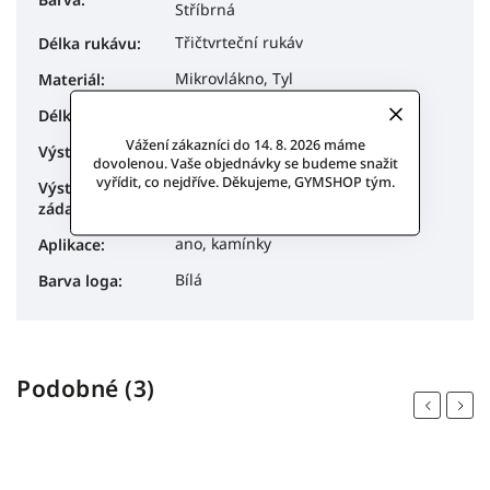
Stříbrná
Třičtvrteční rukáv
Délka rukávu
:
Mikrovlákno, Tyl
Materiál
:
tříčtvrteční
Délka rukávu
:
Vážení zákazníci do 14. 8. 2026 máme
U
Výstřih
:
dovolenou. Vaše objednávky se budeme snažit
vyřídit, co nejdříve. Děkujeme, GYMSHOP tým.
Výstřih -
U
záda
:
ano, kamínky
Aplikace
:
Bílá
Barva loga
:
Podobné (3)
Previous
Next