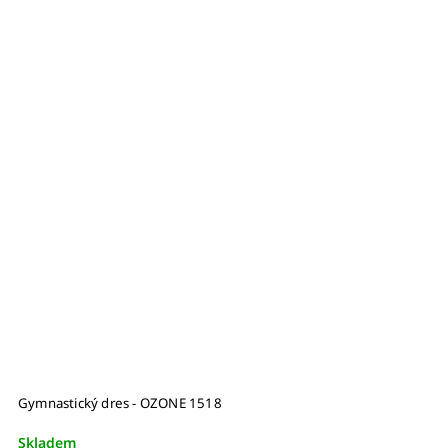
Gymnastický dres - OZONE 1518
G
Skladem
S