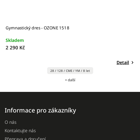
Gymnastický dres - OZONE 1518
G
Skladem
S
2 290 Kč
3
Detail
28 / 128 / CME / YM / 8 let
+ další
Informace pro zákazníky
O nás
Kontaktujte nás
Přeprava a doručení