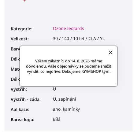
Ozone leotards
Kategorie
:
30 / 140 / 10 let / CLA / YL
Velikost
:
Tmavě modrá, Bílá / Stříbrná
Barva
:
Dlouhý rukáv
Délka rukávu
:
Vážení zákazníci do 14. 8. 2026 máme
dovolenou. Vaše objednávky se budeme snažit
Lackshine, Tyl
Materiál
:
vyřídit, co nejdříve. Děkujeme, GYMSHOP tým.
dlouhý
Délka rukávu
:
U
Výstřih
:
U, zapínání
Výstřih - záda
:
ano, kamínky
Aplikace
:
Bílá
Barva loga
: