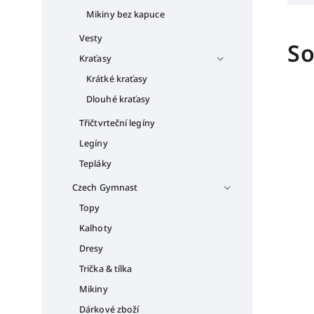
Mikiny bez kapuce
Vesty
So
Kraťasy
Krátké kraťasy
Dlouhé kraťasy
Třičtvrteční legíny
Legíny
Tepláky
Czech Gymnast
Topy
Kalhoty
Dresy
Trička & tílka
Mikiny
Dárkové zboží