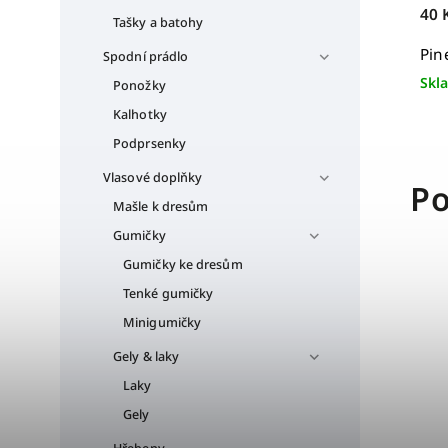
40 
Tašky a batohy
Pin
Spodní prádlo
Skl
Ponožky
Kalhotky
Podprsenky
Vlasové doplňky
Po
Mašle k dresům
Gumičky
Gumičky ke dresům
Tenké gumičky
Minigumičky
Gely & laky
Laky
Gely