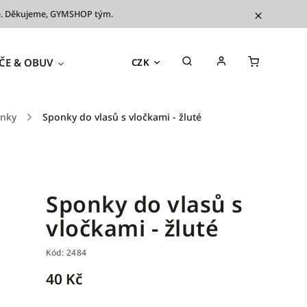
íve. Děkujeme, GYMSHOP tým.
ČE & OBUV
TRÉNINKOVÉ POMŮCKY
OUTL
CZK
onky
/
Sponky do vlasů s vločkami - žluté
Sponky do vlasů s
vločkami - žluté
Kód:
2484
40 Kč