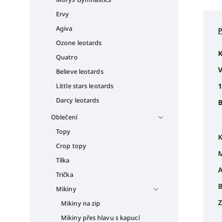
Ervy
Agiva
Ozone leotards
K
Quatro
V
Believe leotards
1
Little stars leotards
Darcy leotards
B
Oblečení
Topy
K
Crop topy
M
Tílka
A
Trička
B
Mikiny
Z
Mikiny na zip
Mikiny přes hlavu s kapucí