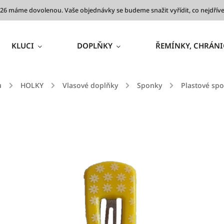
 2026 máme dovolenou. Vaše objednávky se budeme snažit vyřídit, co nejdř
KLUCI
DOPLŇKY
ŘEMÍNKY, CHRÁNI
ů
/
HOLKY
/
Vlasové doplňky
/
Sponky
/
Plastové sp