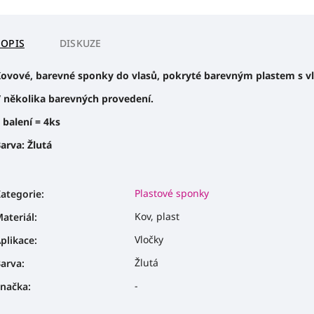
POPIS
DISKUZE
ovové, barevné sponky do vlasů, pokryté barevným plastem s v
 několika barevných provedení.
 balení = 4ks
arva: Žlutá
Plastové sponky
ategorie
:
Kov, plast
ateriál
:
Vločky
plikace
:
Žlutá
arva
:
-
načka
: