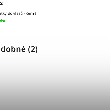
Kč
etky do vlasů - černé
adem
dobné (2)