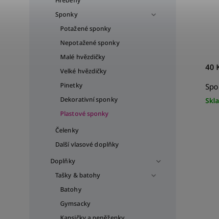
Hřebeny
Sponky
Potažené sponky
Nepotažené sponky
Malé hvězdičky
40 
Velké hvězdičky
Pinetky
Spo
Dekorativní sponky
Skl
Plastové sponky
Čelenky
Další vlasové doplňky
Doplňky
Tašky & batohy
Batohy
Gymsacky
Kapsičky a peněženky