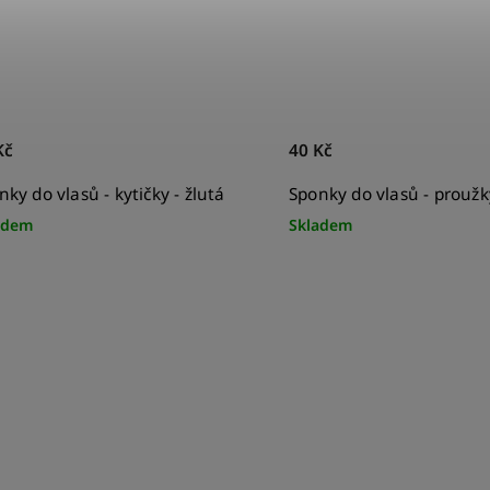
Kč
40 Kč
nky do vlasů - kytičky - žlutá
Sponky do vlasů - proužk
adem
Skladem