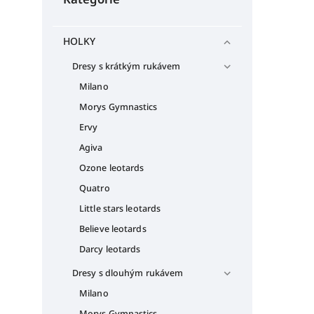
HOLKY
Dresy s krátkým rukávem
Milano
Morys Gymnastics
Ervy
Agiva
Ozone leotards
Quatro
Little stars leotards
Believe leotards
Darcy leotards
Dresy s dlouhým rukávem
Milano
Morys Gymnastics