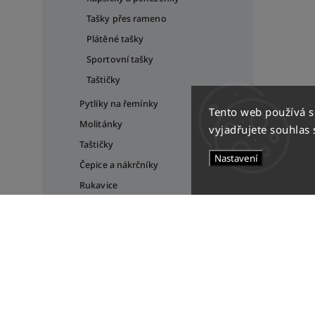
Tašky přes rameno
Plátěné tašky
Sportovní tašky
Taštičky
Pytlíky na řemínky
Tento web používá 
Molitánky
vyjadřujete souhlas 
Taštičky
Nastavení
Čepice a nákrčníky
Rukavice
KLUCI
ŘEMÍNKY, CHRÁNIČE & OBUV
DOPLŇKY
TRÉNINKOVÉ POMŮCKY