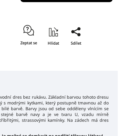
Zeptat se
Hlídat
Sdílet
ávodní dres bez rukávu. Základní barvou tohoto dresu
ový s modrými kytkami, který postupně tmavnou až do
 bílé barvě. Barvy jsou od sebe odděleny vlnícím se
 stejné barvě navy a je ve tvaru U, vzadu mírně
stříbřitými, strassovými kamínky. Na zádech má dres
 Je možné se domluvit na podšití tělovou látkou!