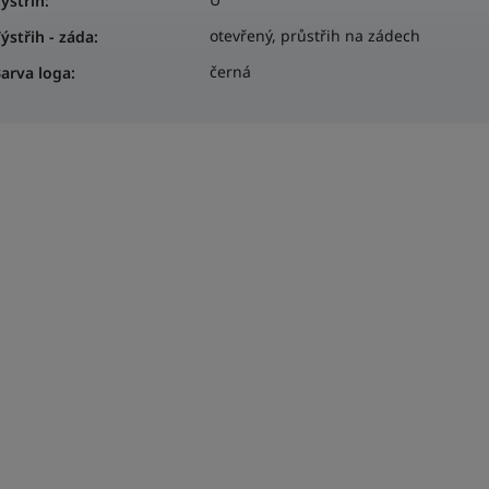
ýstřih
:
otevřený, průstřih na zádech
ýstřih - záda
:
černá
arva loga
: