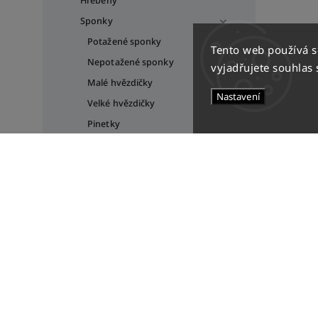
Hřebeny
Sponky
Potažené sponky
Tento web používá 
Nepotažené sponky
vyjadřujete souhlas 
Malé hvězdičky
Nastavení
Velké hvězdičky
Pinetky
Dekorativní sponky
Plastové sponky
Čelenky
Další vlasové doplňky
Doplňky
Tašky & batohy
Batohy
Gymsacky
Kapsičky a peněženky