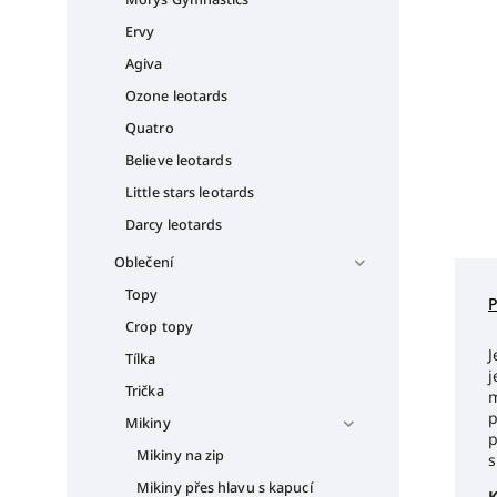
Ervy
Agiva
Ozone leotards
Quatro
Believe leotards
Little stars leotards
Darcy leotards
Oblečení
Topy
Crop topy
J
Tílka
j
Trička
m
p
Mikiny
p
Mikiny na zip
s
Mikiny přes hlavu s kapucí
K