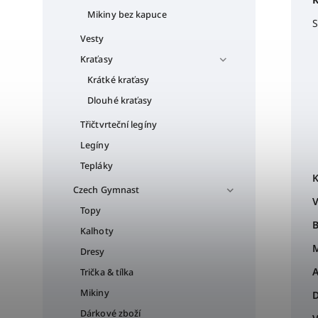
Mikiny bez kapuce
S
Vesty
Kraťasy
Krátké kraťasy
Dlouhé kraťasy
Třičtvrteční legíny
Legíny
Tepláky
K
Czech Gymnast
V
Topy
B
Kalhoty
M
Dresy
A
Trička & tílka
Mikiny
D
Dárkové zboží