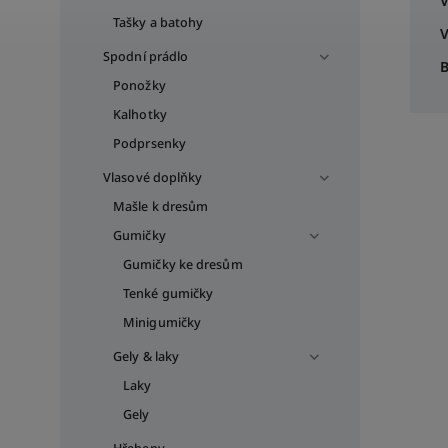
V
Tašky a batohy
V
Spodní prádlo
B
Ponožky
Kalhotky
Podprsenky
Vlasové doplňky
Mašle k dresům
Gumičky
Gumičky ke dresům
Tenké gumičky
Minigumičky
Gely & laky
Laky
Gely