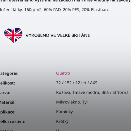
ložení látky: 160g/m2, 60% PAD, 20% PES, 20% Elasthan.
Quatro
ategorie
:
32 / 152 / 12 let / AXS
elikost
:
Růžová, Tmavě modrá, Bílá / Stříbrná
arva
:
Mikrovlákno, Tyl
ateriál
:
Kamínky
plikace
:
Krátký
élka rukávu
:
U