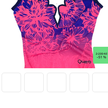
2 230 Kč
–51 %