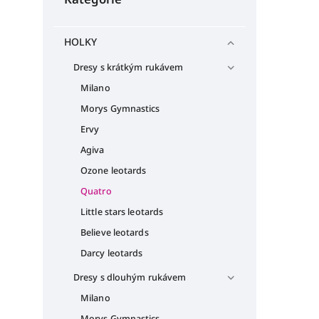
HOLKY
Dresy s krátkým rukávem
Milano
Morys Gymnastics
Ervy
Agiva
Ozone leotards
Quatro
Little stars leotards
Believe leotards
Darcy leotards
Dresy s dlouhým rukávem
Milano
Morys Gymnastics