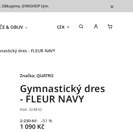
íve. Děkujeme, GYMSHOP tým.
ČE & OBUV
TRÉNINKOVÉ POMŮCKY
OUTL
CZK
nastický dres - FLEUR NAVY
Značka:
QUATRO
Gymnastický dres
- FLEUR NAVY
Kód:
324832
2 230 Kč
–51 %
1 090 Kč