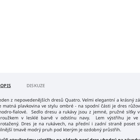
POPIS
DISKUZE
eden z nepovedenějších dresů Quatro. Velmi elegantní a krásný z
e matná plavkovina ve stylu ombré - na spodní části je dres růž
odro-fialové. Sedlo dresu a rukávy jsou z jemné, pružné síťky v
roužkem v lesklé barvě v odstínu navy. Lem výstřihu je ve
rotažený. Dres je na rukávech, na přední i zadní straně poset 
ilnější tmavě modrý pruh pod kterým je ozdobný průstřih.
vůli otevřenému výstřihu na zádech není dres vhodný na závody.