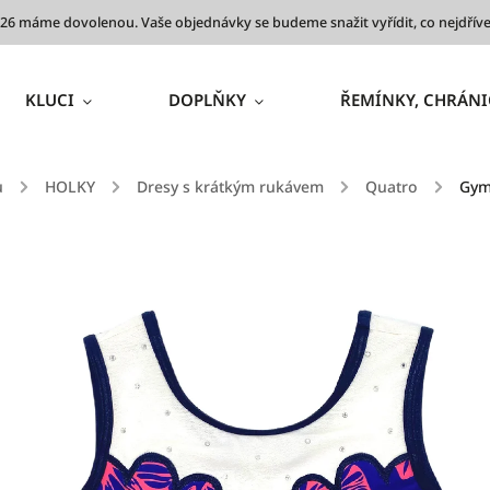
 2026 máme dovolenou. Vaše objednávky se budeme snažit vyřídit, co nejdř
KLUCI
DOPLŇKY
ŘEMÍNKY, CHRÁNI
ů
/
HOLKY
/
Dresy s krátkým rukávem
/
Quatro
/
Gym