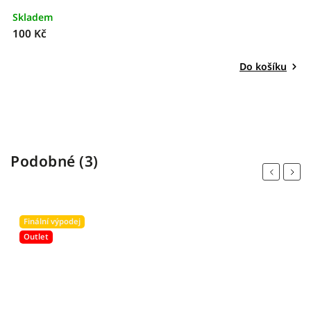
Skladem
S
100 Kč
2
Do košíku
Podobné (3)
Previous
Next
Finální výpodej
Outlet