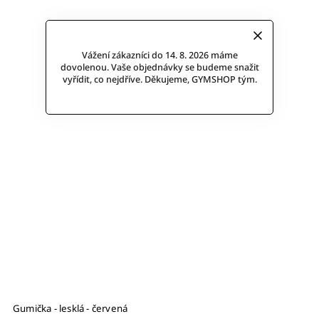
Vážení zákazníci do 14. 8. 2026 máme
dovolenou. Vaše objednávky se budeme snažit
vyřídit, co nejdříve. Děkujeme, GYMSHOP tým.
Gumička - lesklá - červená
H