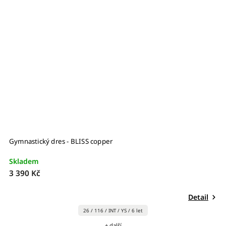
Gymnastický dres - BLISS copper
G
Skladem
S
3 390 Kč
–
2
Detail
26 / 116 / INT / YS / 6 let
+ další