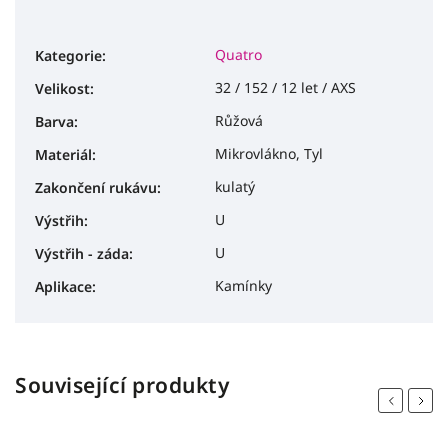
Quatro
Kategorie
:
32 / 152 / 12 let / AXS
Velikost
:
Růžová
Barva
:
Mikrovlákno, Tyl
Materiál
:
kulatý
Zakončení rukávu
:
U
Výstřih
:
U
Výstřih - záda
:
Kamínky
Aplikace
:
Související produkty
Previous
Next