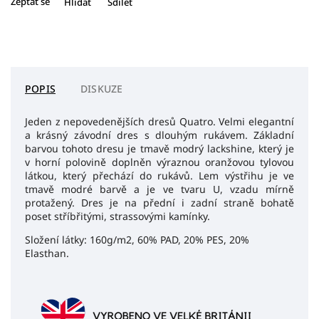
Zeptat se
Hlídat
Sdílet
POPIS
DISKUZE
Jeden z nepovedenějších dresů Quatro. Velmi elegantní
a krásný závodní dres s dlouhým rukávem. Základní
barvou tohoto dresu je tmavě modrý lackshine, který je
v horní polovině doplněn výraznou oranžovou tylovou
látkou, který přechází do rukávů. Lem výstřihu je ve
tmavě modré barvě a je ve tvaru U, vzadu mírně
protažený. Dres je na přední i zadní straně bohatě
poset stříbřitými, strassovými kamínky.
Složení látky: 160g/m2, 60% PAD, 20% PES, 20%
Elasthan.