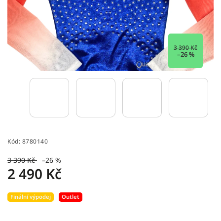
3 390 Kč
–26 %
Kód:
8780140
3 390 Kč
–26 %
2 490 Kč
Finální výpodej
Outlet