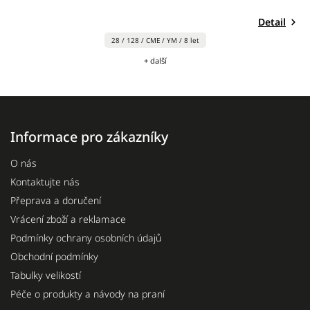
2
Detail
28 / 128 / CME / YM / 8 let
+ další
Informace pro zákazníky
O nás
Kontaktujte nás
Přeprava a doručení
Vrácení zboží a reklamace
Podmínky ochrany osobních údajů
Obchodní podmínky
Tabulky velikostí
Péče o produkty a návody na praní