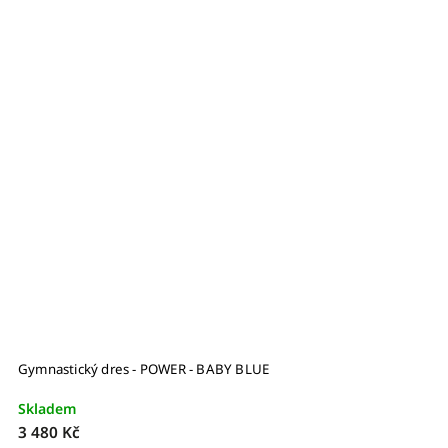
Gymnastický dres - POWER - BABY BLUE
G
Skladem
S
3 480 Kč
–