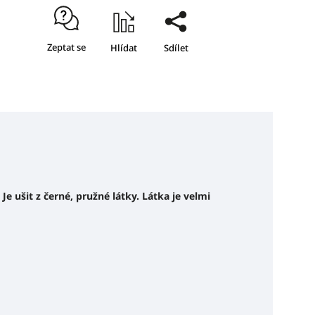
Zeptat se
Hlídat
Sdílet
 J
e ušit z černé, pružné látky. Látka je velmi