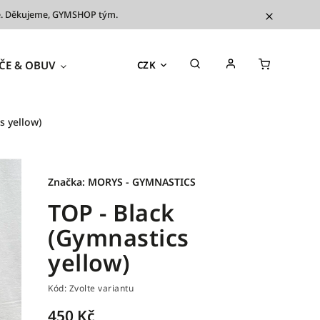
íve. Děkujeme, GYMSHOP tým.
ČE & OBUV
TRÉNINKOVÉ POMŮCKY
OUTL
CZK
s yellow)
Značka:
MORYS - GYMNASTICS
TOP - Black
(Gymnastics
yellow)
Kód:
Zvolte variantu
450 Kč