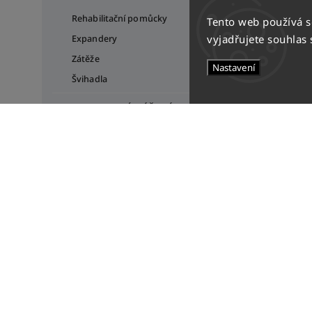
Rehabilitační pomůcky
Tento web používá 
vyjadřujete souhlas 
Expandery
Zátěže
Nastavení
Švihadla
GYMNASTICKÉ NÁŘADÍ
Skládací kladiny
Stálky
OUTLET
GYMPRA