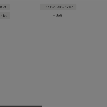
8 let
32 / 152 / AXS / 12 let
+ další
14 let