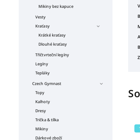
V
Mikiny bez kapuce
B
Vesty
Kraťasy
M
Krátké kraťasy
A
Dlouhé kraťasy
B
Třičtvrteční legíny
Z
Legíny
Tepláky
Czech Gymnast
So
Topy
Kalhoty
Dresy
Trička & tílka
Mikiny
Dárkové zboží