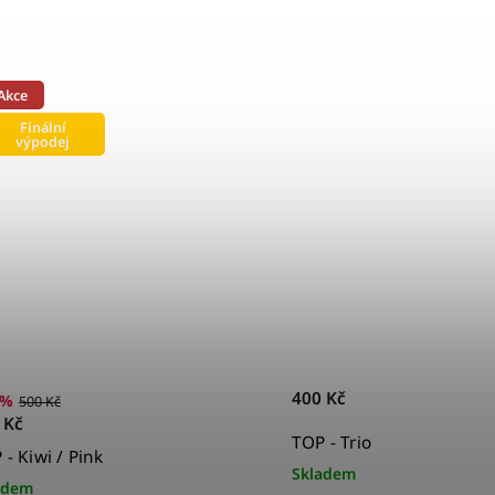
Akce
Finální
výpodej
400 Kč
 %
500 Kč
 Kč
TOP - Trio
 - Kiwi / Pink
Skladem
adem