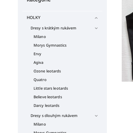
HOLKY
Dresy s krátkým rukávem
Milano
Morys Gymnastics
Ervy
Agiva
Ozone leotards
Quatro
Little stars leotards
Believe leotards
Darcy leotards
Dresy s dlouhým rukávem
Milano
Morys Gymnastics