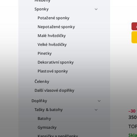
Hřebeny
Sponky
Potažené sponky
Nepotažené sponky
Malé hvězdičky
Velké hvězdičky
Pinetky
Dekorativní sponky
Plastové sponky
Čelenky
Další vlasové doplňky
Doplňky
Tašky & batohy
–30
350
Batohy
TOP
Gymsacky
Skl
Kapsičky a peněženky