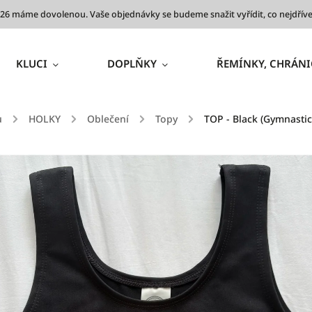
 2026 máme dovolenou. Vaše objednávky se budeme snažit vyřídit, co nejdř
KLUCI
DOPLŇKY
ŘEMÍNKY, CHRÁNI
ů
/
HOLKY
/
Oblečení
/
Topy
/
TOP - Black (Gymnastic