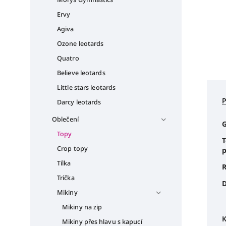
Ervy
Agiva
Ozone leotards
Quatro
Believe leotards
Little stars leotards
Darcy leotards
Oblečení
G
Topy
T
Crop topy
p
Tílka
R
Trička
D
Mikiny
Mikiny na zip
K
Mikiny přes hlavu s kapucí