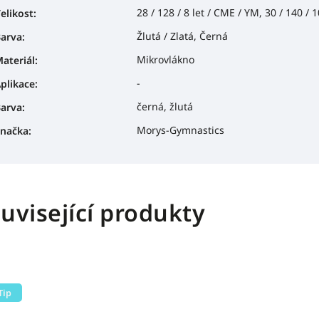
28 / 128 / 8 let / CME / YM, 30 / 140 / 10
elikost
:
Žlutá / Zlatá, Černá
arva
:
Mikrovlákno
ateriál
:
-
plikace
:
černá, žlutá
arva
:
Morys-Gymnastics
načka
:
uvisející produkty
Tip