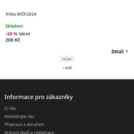
Tričko MČR 2024
G
Skladem
S
4
–60 %
500 Kč
200 Kč
Detail
10 let
+ další
Informace pro zákazníky
O nás
Kontaktujte nás
Přeprava a doručení
Vrácení zboží a reklamace