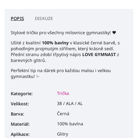
POPIS
DISKUZE
Stylové tričko pro všechny milovnice gymnastiky! 🖤
Ušité z kvalitní
100% bavlny
v klasické černé barvě, s
pohodlným projmutým střihem, který krásně sedí.
Přední stranu zdobí třpytivý nápis
LOVE GYMNAST
z
barevných glitrů.
Perfektní tip na dárek pro každou malou i velkou
gymnastku! ✨
Trička
Kategorie
:
38 / ALA / AL
Velikost
:
Černá
Barva
:
100% bavlna
Materiál
:
Glitry
Aplikace
: