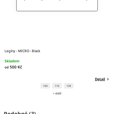
Legíny - MICRO - Black
Skladem
500 Kč
od
Detail
104
116
128
+ další
Podobné (3)