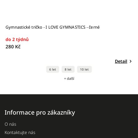
Gymnastické tričko - I LOVE GYMNASTICS - černé
T
do 2 týdnů
S
280 Kč
–
2
Detail
6 let
8 let
10 let
+ další
Informace pro zákazníky
O nás
Kontaktujte nás