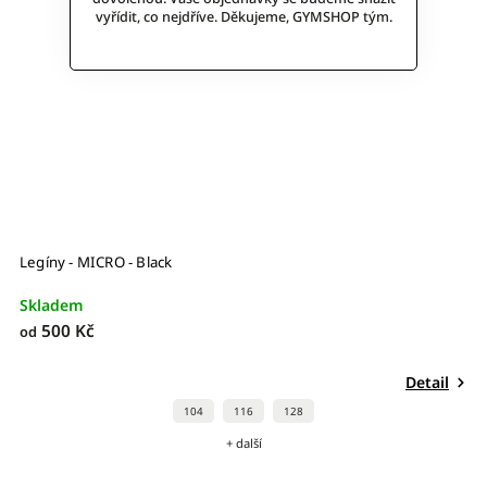
vyřídit, co nejdříve. Děkujeme, GYMSHOP tým.
Legíny - MICRO - Black
Skladem
500 Kč
od
Detail
104
116
128
+ další