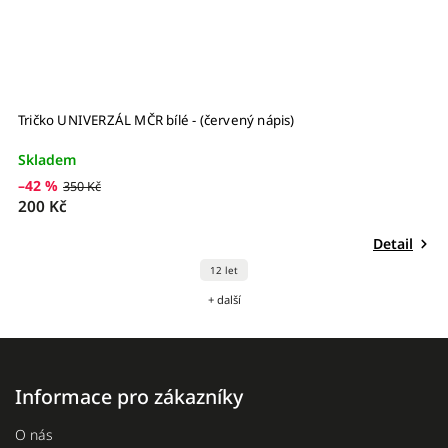
Tričko UNIVERZÁL MČR bílé - (červený nápis)
T
Skladem
S
–42 %
–
350 Kč
200 Kč
2
Detail
12 let
+ další
Informace pro zákazníky
O nás