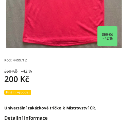
350 Kč
–42 %
Kód:
4499/12
350 Kč
–42 %
200 Kč
Finální výpodej
Univerzální zakázkové tričko k Mistrovství ČR.
Detailní informace