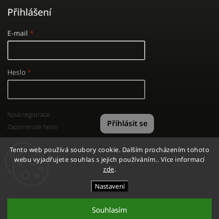
Přihlášení
E-mail
Heslo
Nová registrace
Přihlásit se
Zapomenuté heslo
Tento web používá soubory cookie. Dalším procházením tohoto
webu vyjadřujete souhlas s jejich používáním.. Více informací
zde
.
Copyright 2026
GYMSHOP
. Všechna práva vyhrazena.
Nastavení
Vytvořil
Shoptet
| Design
Shoptak.cz
Souhlasím