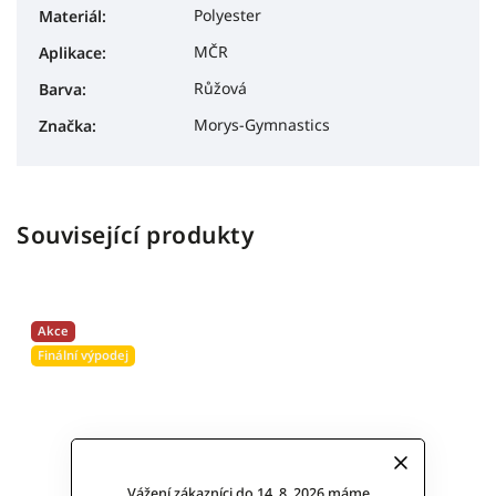
Polyester
Materiál
:
MČR
Aplikace
:
Růžová
Barva
:
Morys-Gymnastics
Značka
:
Související produkty
Akce
Finální výpodej
Vážení zákazníci do 14. 8. 2026 máme