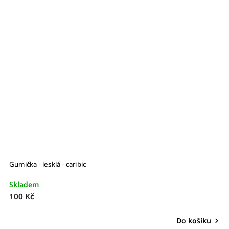
Gumička - lesklá - caribic
Gu
Skladem
S
100 Kč
1
Do košíku