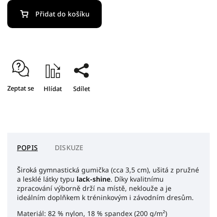
Přidat do košíku
Zeptat se
Hlídat
Sdílet
POPIS
DISKUZE
Široká gymnastická gumička (cca 3,5 cm), ušitá z pružné
a lesklé látky typu
lack-shine
. Díky kvalitnímu
zpracování výborně drží na místě, neklouže a je
ideálním doplňkem k tréninkovým i závodním dresům.
Materiál: 82 % nylon, 18 % spandex (200 g/m²)