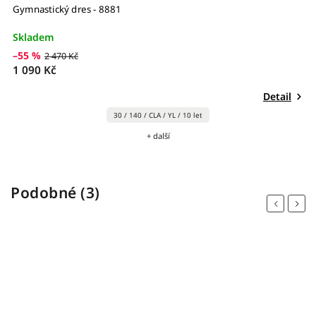
Gymnastický dres - 8881
G
Skladem
S
–55 %
–
2 470 Kč
1 090 Kč
1
Detail
30 / 140 / CLA / YL / 10 let
+ další
Podobné (3)
Previous
Next