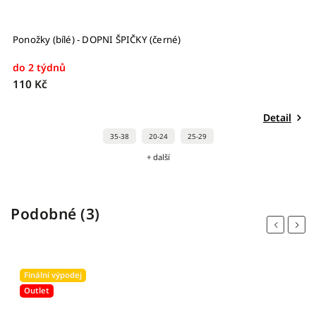
Ponožky (bílé) - DOPNI ŠPIČKY (černé)
G
do 2 týdnů
S
110 Kč
5
Detail
35-38
20-24
25-29
+ další
Podobné (3)
Previous
Next
Finální výpodej
Outlet