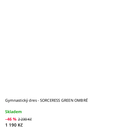
Gymnastický dres - SORCERESS GREEN OMBRÉ
G
Skladem
S
–46 %
–
2 230 Kč
1 190 Kč
1