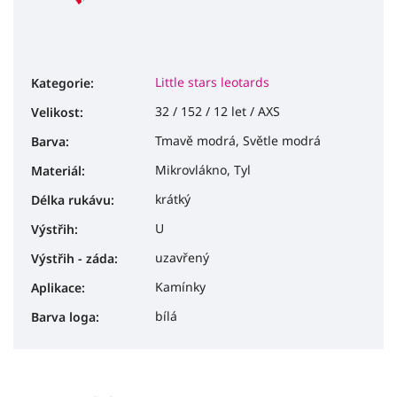
Little stars leotards
Kategorie
:
32 / 152 / 12 let / AXS
Velikost
:
Tmavě modrá, Světle modrá
Barva
:
Mikrovlákno, Tyl
Materiál
:
krátký
Délka rukávu
:
U
Výstřih
:
uzavřený
Výstřih - záda
:
Kamínky
Aplikace
:
bílá
Barva loga
: