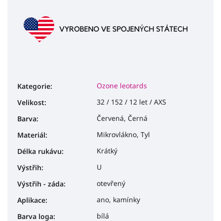
Ozone leotards
Kategorie
:
32 / 152 / 12 let / AXS
Velikost
:
Červená, Černá
Barva
:
Mikrovlákno, Tyl
Materiál
:
Krátký
Délka rukávu
:
U
Výstřih
:
otevřený
Výstřih - záda
:
ano, kamínky
Aplikace
:
bílá
Barva loga
: