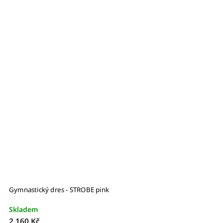
Gymnastický dres - STROBE pink
G
Skladem
S
2 160 Kč
1