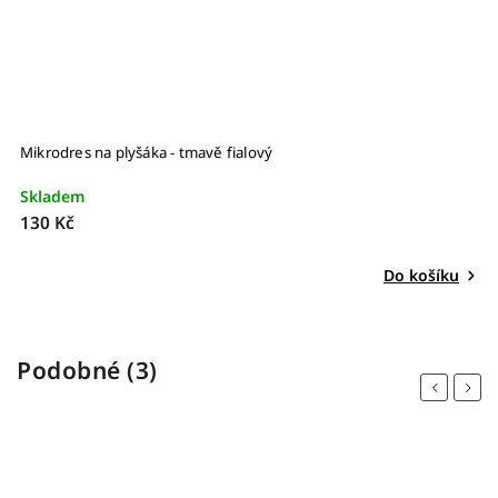
Mikrodres na plyšáka - tmavě fialový
Šv
Skladem
S
130 Kč
1
Do košíku
Podobné (3)
Previous
Next