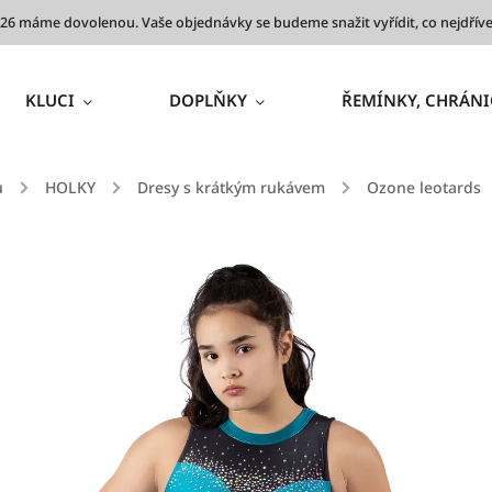
 2026 máme dovolenou. Vaše objednávky se budeme snažit vyřídit, co nejdř
KLUCI
DOPLŇKY
ŘEMÍNKY, CHRÁNI
ů
/
HOLKY
/
Dresy s krátkým rukávem
/
Ozone leotards