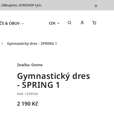
íve. Děkujeme, GYMSHOP tým.
ČE & OBUV
TRÉNINKOVÉ POMŮCKY
OUTL
CZK
/
Gymnastický dres - SPRING 1
Značka:
Ozone
Gymnastický dres
- SPRING 1
Kód:
1259536
2 190 Kč