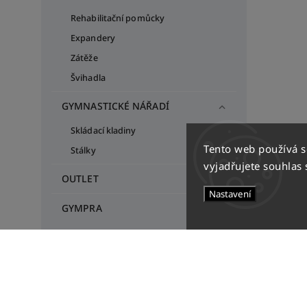
Rehabilitační pomůcky
Expandery
Zátěže
Švihadla
GYMNASTICKÉ NÁŘADÍ
Skládací kladiny
Tento web používá 
Stálky
vyjadřujete souhlas 
OUTLET
Nastavení
GYMPRA