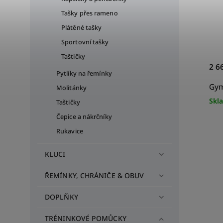
Tašky přes rameno
Plátěné tašky
Sportovní tašky
Taštičky
2 6
Pytlíky na řemínky
Gym
Molitánky
Skl
Taštičky
Čepice a nákrčníky
Rukavice
KLUCI
ŘEMÍNKY, CHRÁNIČE & OBUV
DOPLŇKY
TRÉNINKOVÉ POMŮCKY