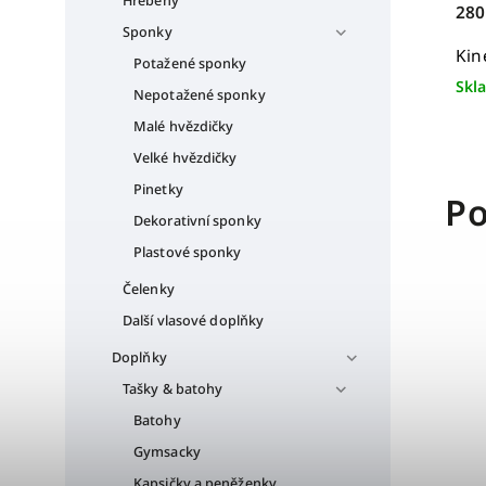
Hřebeny
280
Sponky
Kin
Potažené sponky
Skl
Nepotažené sponky
Malé hvězdičky
Velké hvězdičky
Pinetky
Po
Dekorativní sponky
Plastové sponky
Čelenky
Další vlasové doplňky
Doplňky
Tašky & batohy
Batohy
Gymsacky
Kapsičky a peněženky