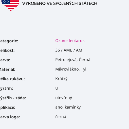
Ozone leotards
ategorie
:
36 / AME / AM
elikost
:
Petrolejová, Černá
arva
:
Mikrovlákno, Tyl
ateriál
:
Krátký
élka rukávu
:
U
ýstřih
:
otevřený
ýstřih - záda
:
ano, kamínky
plikace
:
černá
arva loga
: