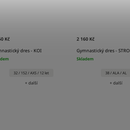
60 Kč
2 160 Kč
nastický dres - KOI
Gymnastický dres - STRO
adem
Skladem
32 / 152 / AXS / 12 let
38 / ALA / AL
+ další
+ další