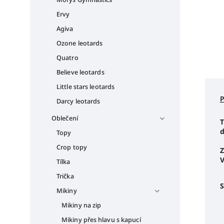
Ervy
Agiva
Ozone leotards
Quatro
Believe leotards
Little stars leotards
Darcy leotards
Oblečení
T
d
Topy
Crop topy
Z
V
Tílka
Trička
S
Mikiny
Mikiny na zip
Mikiny přes hlavu s kapucí