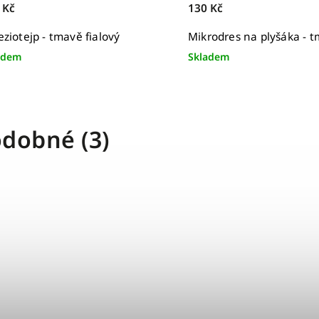
 Kč
130 Kč
eziotejp - tmavě fialový
Mikrodres na plyšáka - t
adem
Skladem
dobné (3)