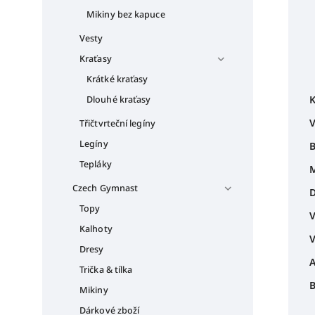
Mikiny bez kapuce
Vesty
Kraťasy
Krátké kraťasy
K
Dlouhé kraťasy
V
Třičtvrteční legíny
Legíny
B
Tepláky
M
Czech Gymnast
D
Topy
V
Kalhoty
V
Dresy
A
Trička & tílka
B
Mikiny
Dárkové zboží