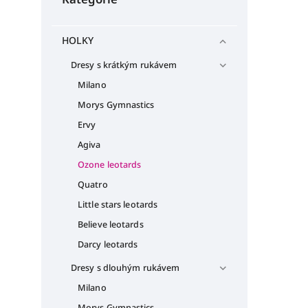
HOLKY
Dresy s krátkým rukávem
Milano
Morys Gymnastics
Ervy
Agiva
Ozone leotards
Quatro
Little stars leotards
Believe leotards
Darcy leotards
Dresy s dlouhým rukávem
Milano
Morys Gymnastics