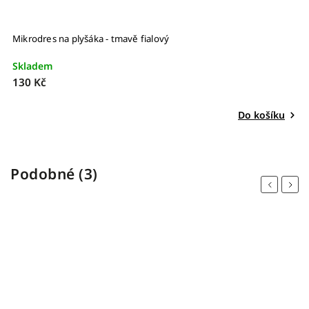
Mikrodres na plyšáka - tmavě fialový
Šv
Skladem
S
130 Kč
1
Do košíku
Podobné (3)
Previous
Next