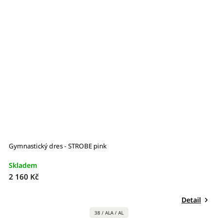
Gymnastický dres - STROBE pink
G
Skladem
S
2 160 Kč
1
Detail
38 / ALA / AL